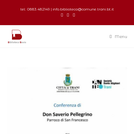
tel: 0883.482149 | info.biblioteca@comune.trani.bt.it
Menu