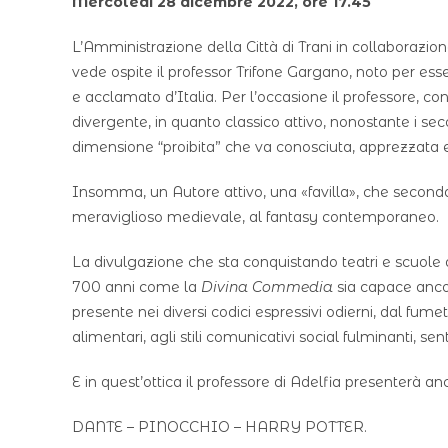
Mercoledì 28 dicembre 2022, ore 17.45
L’Amministrazione della Città di Trani in collaborazion
vede ospite il professor Trifone Gargano, noto per esser
e acclamato d’Italia. Per l’occasione il professore, c
divergente, in quanto classico attivo, nonostante i se
dimensione “proibita” che va conosciuta, apprezzata e 
Insomma, un Autore attivo, una «favilla», che seconda
meraviglioso medievale, al fantasy contemporaneo.
La divulgazione che sta conquistando teatri e scuole d
700 anni come la
Divina Commedia
sia capace ancora
presente nei diversi codici espressivi odierni, dal fume
alimentari, agli stili comunicativi social fulminanti, sen
E in quest’ottica il professore di Adelfia presenterà 
DANTE – PINOCCHIO – HARRY POTTER.