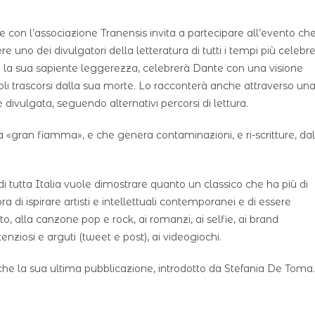
e con l’associazione Tranensis invita a partecipare all’evento ch
e uno dei divulgatori della letteratura di tutti i tempi più celebr
on la sua sapiente leggerezza, celebrerà Dante con una visione
coli trascorsi dalla sua morte. Lo racconterà anche attraverso un
divulgata, seguendo alternativi percorsi di lettura.
 «gran fiamma», e che genera contaminazioni, e ri-scritture, dal
i tutta Italia vuole dimostrare quanto un classico che ha più di
 di ispirare artisti e intellettuali contemporanei e di essere
tto, alla canzone pop e rock, ai romanzi, ai selfie, ai brand
tenziosi e arguti (tweet e post), ai videogiochi.
anche la sua ultima pubblicazione, introdotto da Stefania De Toma.