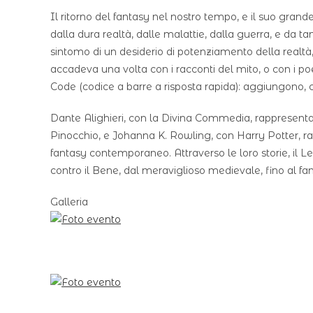
Il ritorno del fantasy nel nostro tempo, e il suo grand
dalla dura realtà, dalle malattie, dalla guerra, e da ta
sintomo di un desiderio di potenziamento della realtà
accadeva una volta con i racconti del mito, o con i p
Code (codice a barre a risposta rapida): aggiungono, ci
Dante Alighieri, con la Divina Commedia, rappresenta 
Pinocchio, e Johanna K. Rowling, con Harry Potter, rap
fantasy contemporaneo. Attraverso le loro storie, il L
contro il Bene, dal meraviglioso medievale, fino al fan
Galleria