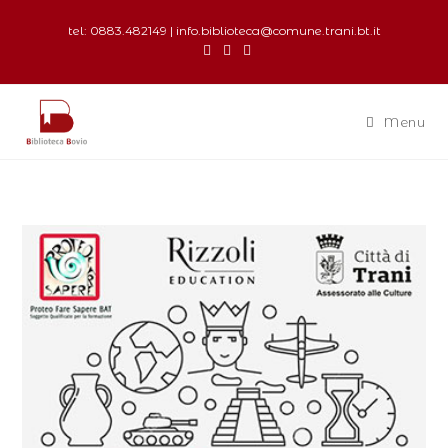
tel: 0883.482149 | info.biblioteca@comune.trani.bt.it
Menu