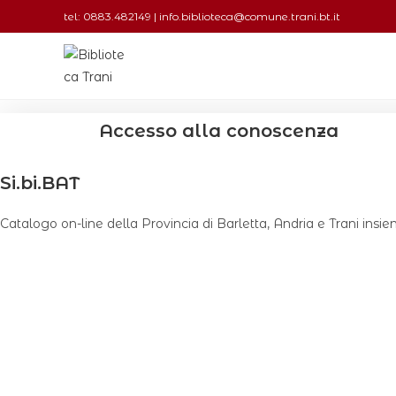
tel: 0883.482149 | info.biblioteca@comune.trani.bt.it
Accesso alla conoscenza
Si.bi.BAT
Catalogo on-line della Provincia di Barletta, Andria e Trani ins