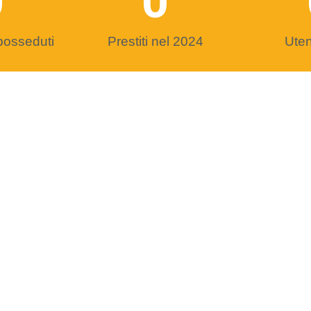
0
0
posseduti
Prestiti nel 2024
Utent