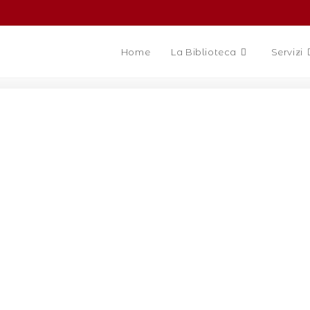
Home
La Biblioteca
Servizi
 CITTÀ CHE APP