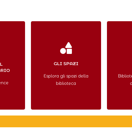
GLI SPAZI
L
ARIO
Esplora gli spazi della
Bibliot
rence
biblioteca
d