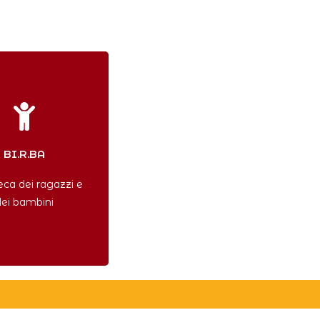
BI.R.BA
eca dei ragazzi e
ei bambini