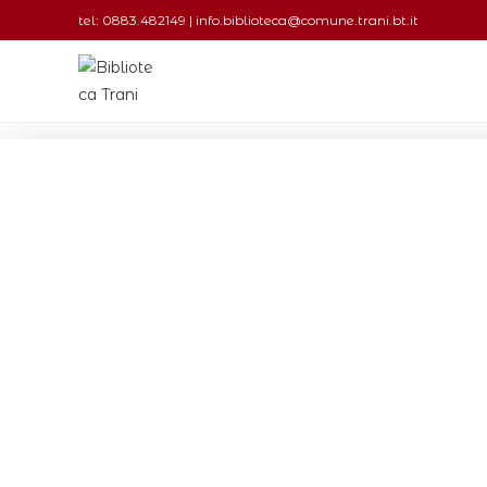
tel: 0883.482149 | info.biblioteca@comune.trani.bt.it
LA