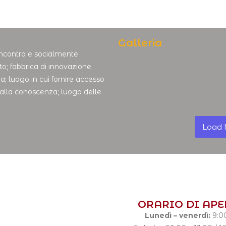
Galleria
incontro e socialmente
to; fabbrica di innovazione
za; luogo in cui fornire accesso
so alla conoscenza; luogo delle
Load
ORARIO DI AP
Lunedì – venerdì:
9:0