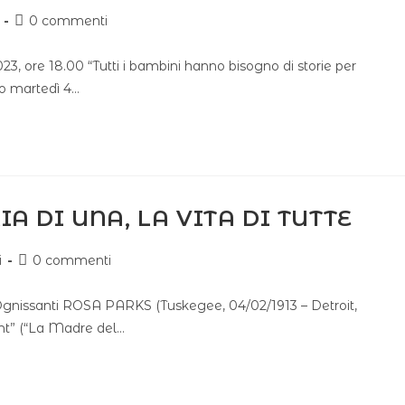
0 commenti
23, ore 18.00 “Tutti i bambini hanno bisogno di storie per
io martedì 4…
IA DI UNA, LA VITA DI TUTTE
i
0 commenti
 Ognissanti ROSA PARKS (Tuskegee, 04/02/1913 – Detroit,
nt” (“La Madre del…