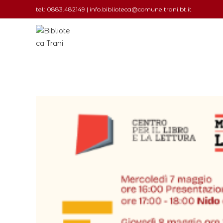
tel: 0883.482149 | info.biblioteca@comune.trani.bt.it