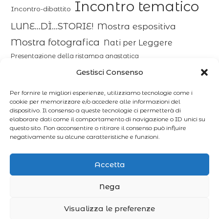
Incontro tematico
Incontro-dibattito
LUNE...DÌ...STORIE!
Mostra espositiva
Mostra fotografica
Nati per Leggere
Presentazione della ristampa anastatica
Presentazione del libro
Gestisci Consenso
Per fornire le migliori esperienze, utilizziamo tecnologie come i
Progetto
Rassegna cinematografica
cookie per memorizzare e/o accedere alle informazioni del
dispositivo. Il consenso a queste tecnologie ci permetterà di
Recital
Reading teatrale
Spettacolo-riflessione
elaborare dati come il comportamento di navigazione o ID unici su
questo sito. Non acconsentire o ritirare il consenso può influire
negativamente su alcune caratteristiche e funzioni.
Accetta
Nega
Visualizza le preferenze