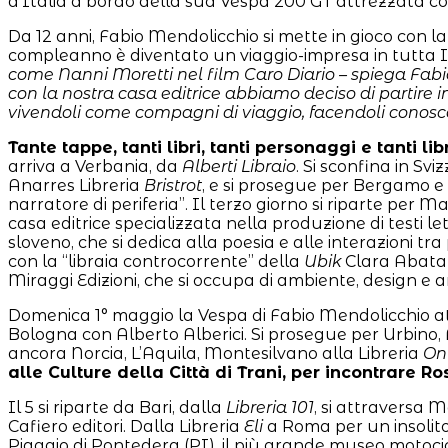
d’Italia a bordo della sua Vespa 200 GT attrezzata co
Da 12 anni, Fabio Mendolicchio si mette in gioco con la c
compleanno è diventato un viaggio-impresa in tutta Itali
come Nanni Moretti nel film Caro Diario – spiega Fabio
con la nostra casa editrice abbiamo deciso di partire in 
vivendoli come compagni di viaggio, facendoli conoscer
Tante tappe, tanti libri, tanti personaggi e tanti li
arriva a Verbania, da
Alberti Libraio
. Si sconfina in Sv
Anarres Libreria
Bristrot
, e si prosegue per Bergamo e 
narratore di periferia”. Il terzo giorno si riparte per M
casa editrice specializzata nella produzione di testi let
sloveno, che si dedica alla poesia e alle interazioni tr
con la “libraia controcorrente” della
Ubik
Clara Abatan
Miraggi Edizioni, che si occupa di ambiente, design e a
Domenica 1° maggio la Vespa di Fabio Mendolicchio at
Bologna con Alberto Alberici. Si prosegue per Urbino, 
ancora Norcia, L’Aquila, Montesilvano alla Libreria
On
alle Culture della Città di Trani, per incontrare 
Il 5 si riparte da Bari, dalla
Libreria 101
, si attraversa 
Cafiero editori. Dalla Libreria
Eli
a Roma per un insolito 
Piaggio di Pontedera (PI), il più grande museo motocicli