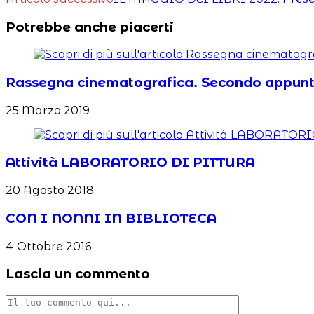
altri
Potrebbe anche piacerti
articoli
Rassegna cinematografica. Secondo app
25 Marzo 2019
Attività LABORATORIO DI PITTURA
20 Agosto 2018
CON I NONNI IN BIBLIOTECA
4 Ottobre 2016
Lascia un commento
Commento