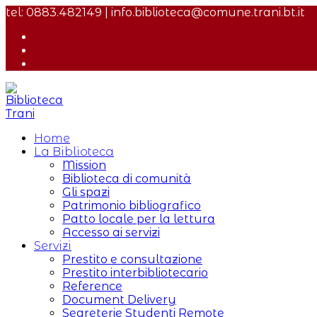
Salta
tel: 0883.482149 | info.biblioteca@comune.trani.bt.it
al
contenuto
Home
La Biblioteca
Mission
Biblioteca di comunità
Gli spazi
Patrimonio bibliografico
Patto locale per la lettura
Accesso ai servizi
Servizi
Prestito e consultazione
Prestito interbibliotecario
Reference
Document Delivery
Segreterie Studenti Remote