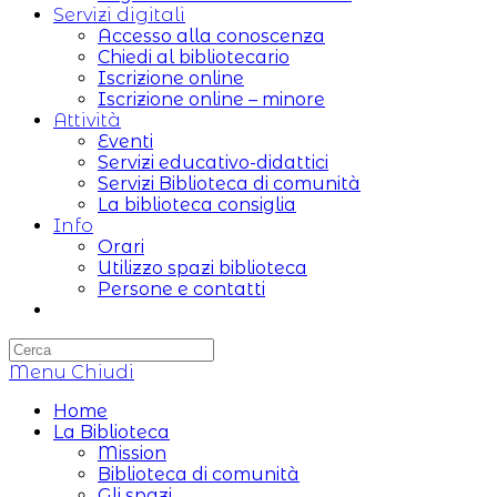
Servizi digitali
Accesso alla conoscenza
Chiedi al bibliotecario
Iscrizione online
Iscrizione online – minore
Attività
Eventi
Servizi educativo-didattici
Servizi Biblioteca di comunità
La biblioteca consiglia
Info
Orari
Utilizzo spazi biblioteca
Persone e contatti
Attiva/disattiva
la
ricerca
Menu
sul
Chiudi
sito
Home
web
La Biblioteca
Mission
Biblioteca di comunità
Gli spazi