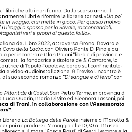
” libri che altri non fanno. Dallo scorso anno, il
nte i libri e rifornire le librerie torinesi.
«Un po’
in viaggio, ci si mette in gioco. Per questo motivo
bri Miraggi a spasso per lo Stivale, raccontandoli,
onisti veri e propri di questa follia»
.
Italiana del Libro 2022, attraversa Arona, Novara e
ia
Covo della Ladra
con Oliviero Ponte Di Pino e da
olo per incontrare Alan Poloni “libraio di provincia e
cometti, la fondatrice e titolare de
Il Narratore
, la
autrice di Topolò-Topolove, borgo sul confine italo-
ia e video-audioinstallazione. A Treviso l’incontro è
n, al suo secondo romanzo
“Di sangue e di ferro”
con
ia
Atlantide
di Castel San Pietro Terme, in provincia di
 Luca Quarin, Mario Di Vito ed Eleonora Tassoni, poi
eca di Trani, in collaborazione con l’Assessorato
rani”
.
a Libreria
La Bottega delle Parole
insieme a Marotta &
 per poi approdare il 7 maggio alle 10,30 al Museo
iblioteca sul mare “Fascie Rossi” di Sestri Levante e la