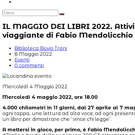
Attiva/disattiva
la
ricerca
sul
sito
IL MAGGIO DEI LIBRI 2022. Attivit
web
viaggiante di Fabio Mendolicchio
Autore
Biblioteca Bovio Trani
dell'articolo:
Articolo
8 Maggio 2022
pubblicato:
Categoria
Eventi
dell'articolo:
Commenti
0 commenti
dell'articolo:
Mercoledì 4 Maggio 2022
Mercoledì 4 maggio 2022, ore 18.00
4.000 chilometri in 11 giorni, dal 27 aprile al 7 m
ogni tappa, una lettura ad alta voce; ad ogni presenta
un libro per dimostrare che “vince chi legge”.
A mettersi in gioco, per primo, è Fabio Mendolicch