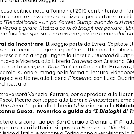
me una libreria viaggiante.
asa editrice nata a Torino nel 2010 con l’intento di “fare
a con lo stesso mezzo utilizzato per portare quotidianame
 Mendolicchio – un po’ Forrest Gump: quando ci si mette 
Vespa e girare l’Italia a colpi di Incipit per portare i li
e laddove spesso non trovano spazio e rendendoli protag
brai da incontrare
. Il viaggio parte da Ivrea, Capitale 
izzera, a Locarno, Lugano e poi Como, Milano alla Librer
Brescia fino a raggiungere la Libreria
Muratori
di Capri
antova e Vicenza, alla Libreria
Traverso
con Cristiana Gia
ti ad alta voce, e al
Time Cafè
con Antonella Bukovaz, l’
a parola, suono e immagine in forma di lettura, videopoes
gelo e a Udine, alla Liberia
Moderna
, con Luca Quari
rchitettura.
traverserà Venezia, Ferrara, per approdare alla Librer
Ascoli Piceno con tappa alla Libreria
Rinascita
insieme a
 the Road
, Foggia alla Libreria
Ubik
e infine alla
Bibliot
Rosanna Gaeta, inventrice e guida de
“I Dialoghi di T
Matera e si continua per San Giorgio a Cremano (NA) all
pranzo con i lettori, ci si sposta a Firenze da
Alice&Co.
,
stico d’Italia, e tornare a Torino dopo aver visitato la B