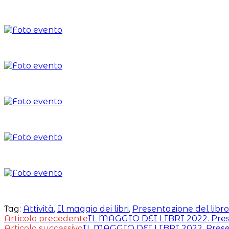
Tag:
Attività
,
Il maggio dei libri
,
Presentazione del libro
Leggi
Articolo precedente
IL MAGGIO DEI LIBRI 2022. Pres
Articolo successivo
IL MAGGIO DEI LIBRI 2022. Presen