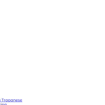
a Trapanese
rina