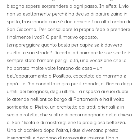
bisogna sapersi sorprendere a ogni passo. In effetti Livio
non sa esattamente perché ha deciso di partire zaino in
spalla, trascinando con sé due amiche fino alla tomba di
San Giacomo. Per consolidare la propria fede e prendere
finalmente i voti? O per il motivo opposto,
temporeggiare quanto basta per capire se è davvero
quella la sua strada? Di certo, ad animare le sue scelte è
sempre stato l’amore per gli altri, una vocazione che lo
ha portato molte volte lontano da casa – un
bell’appartamento a Posillipo, coccolato da mamma e
papà – e l’ha condotto in giro per il mondo, al fianco degli
umili, dei bisognosi, degli ultimi. La risposta ai suoi dubbi
lo attende nell’antico borgo di Portomarín e ha il volto
sorridente di Pietro, un architetto dai tratti orientali e in
sedia a rotelle, che si offre di accompagnarlo nella chiesa
di San Nicola e di mostrargliene la prodigiosa bellezza.
Una chiacchiera dopo l’altra, i due diventano presto
inseparabili e decidono di proseguire insieme fino a