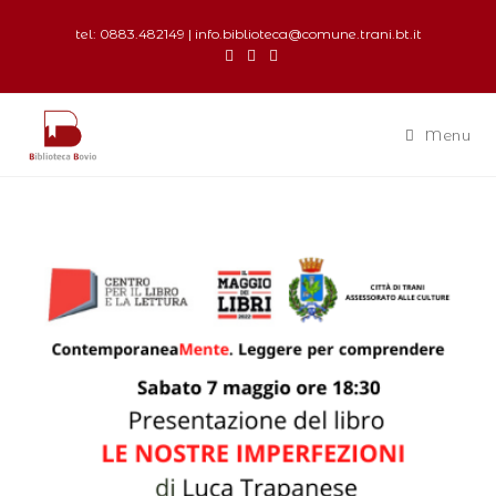
tel: 0883.482149 | info.biblioteca@comune.trani.bt.it
Menu