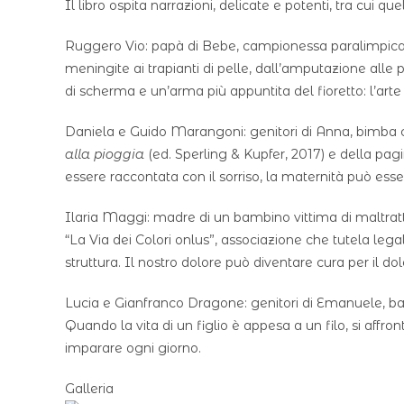
Il libro ospita narrazioni, delicate e potenti, tra cui quel
Ruggero Vio: papà di Bebe, campionessa paralimpica 
meningite ai trapianti di pelle, dall’amputazione alle 
di scherma e un’arma più appuntita del fioretto: l’arte 
Daniela e Guido Marangoni: genitori di Anna, bimba 
alla pioggia
(ed. Sperling & Kupfer, 2017) e della p
essere raccontata con il sorriso, la maternità può ess
Ilaria Maggi: madre di un bambino vittima di maltrat
“La Via dei Colori onlus”, associazione che tutela l
struttura. Il nostro dolore può diventare cura per il dolo
Lucia e Gianfranco Dragone: genitori di Emanuele, b
Quando la vita di un figlio è appesa a un filo, si affro
imparare ogni giorno.
Galleria