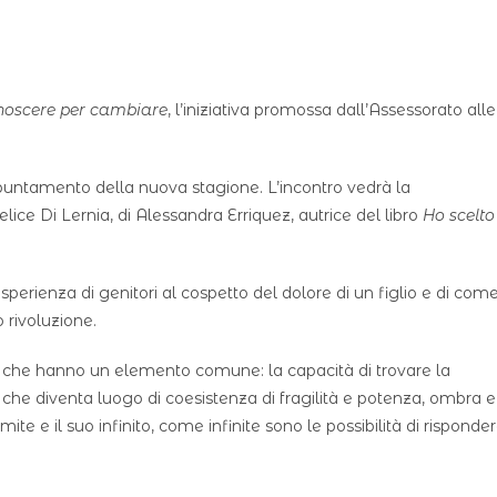
oscere per cambiare
, l’iniziativa promossa dall’Assessorato alle
tamento della nuova stagione. L’incontro vedrà la
lice Di Lernia, di Alessandra Erriquez, autrice del libro
Ho scelto
’esperienza di genitori al cospetto del dolore di un figlio e di com
 rivoluzione.
ro che hanno un elemento comune: la capacità di trovare la
za che diventa luogo di coesistenza di fragilità e potenza, ombra e
ite e il suo infinito, come infinite sono le possibilità di risponde