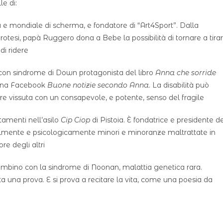
le di:
e mondiale di scherma, e fondatore di “Art4Sport”. Dalla
protesi, papà Ruggero dona a Bebe la possibilità di tornare a tira
di ridere
con sindrome di Down protagonista del libro
Anna che sorride
agina Facebook
Buone notizie secondo Anna
. La disabilità può
ere vissuta con un consapevole, e potente, senso del fragile
tamenti nell’asilo
Cip Ciop
di Pistoia. È fondatrice e presidente d
egalmente e psicologicamente minori e minoranze maltrattate in
re degli altri
ambino con la sindrome di Noonan, malattia genetica rara.
nta una prova. E si prova a recitare la vita, come una poesia da