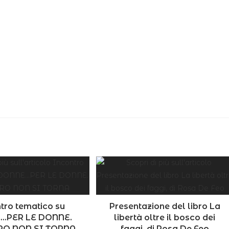
tro tematico su
Presentazione del libro La
…PER LE DONNE.
libertà oltre il bosco dei
RO NON SI TORNA
faggi, di Rosa De Feo