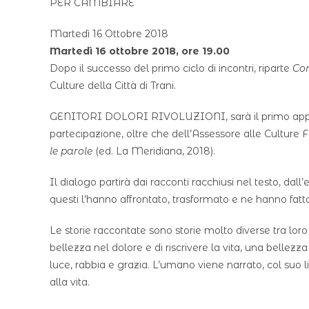
Martedì 16 Ottobre 2018
Martedì 16 ottobre 2018, ore 19.00
Dopo il successo del primo ciclo di incontri, riparte
Con
Culture della Città di Trani.
GENITORI DOLORI RIVOLUZIONI, sarà il primo appun
partecipazione, oltre che dell’Assessore alle Culture Fe
le parole
(ed. La Meridiana, 2018).
Il dialogo partirà dai racconti racchiusi nel testo, dall
questi l’hanno affrontato, trasformato e ne hanno fatto
Le storie raccontate sono storie molto diverse tra lo
bellezza nel dolore e di riscrivere la vita, una bellez
luce, rabbia e grazia. L’umano viene narrato, col suo lim
alla vita.