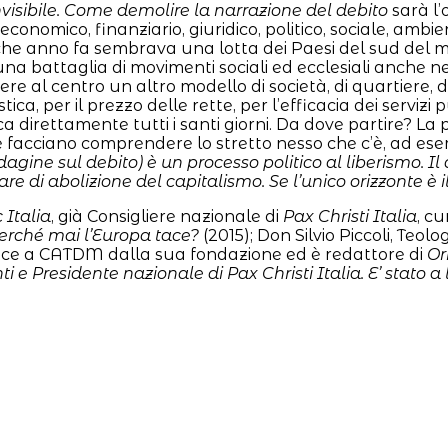
nvisibile. Come demolire la narrazione del debito
sarà l’
o economico, finanziario, giuridico, politico, sociale, amb
lche anno fa sembrava una lotta dei Paesi del sud del m
a battaglia di movimenti sociali ed ecclesiali anche nei
tere al centro un altro modello di società, di quartiere, 
ca, per il prezzo delle rette, per l’efficacia dei servizi 
ca direttamente tutti i santi giorni. Da dove partire? La
 facciano comprendere lo stretto nesso che c’è, ad esemp
gine sul debito) è un processo politico al liberismo. Il
lare di abolizione del capitalismo. Se l’unico orizzonte è 
 Italia
, già Consigliere nazionale di
Pax Christi Italia
, c
 Perché mai l’Europa tace?
(2015); Don Silvio Piccoli, Teol
erisce a CATDM dalla sua fondazione ed è redattore di
Or
i e Presidente nazionale di
Pax Christi Italia
. E’ stato 