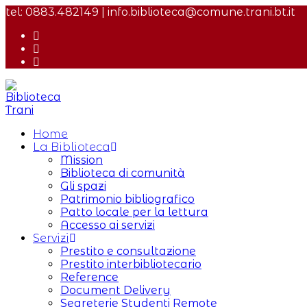
Salta
tel: 0883.482149 | info.biblioteca@comune.trani.bt.it
al
contenuto
Home
La Biblioteca
Mission
Biblioteca di comunità
Gli spazi
Patrimonio bibliografico
Patto locale per la lettura
Accesso ai servizi
Servizi
Prestito e consultazione
Prestito interbibliotecario
Reference
Document Delivery
Segreterie Studenti Remote