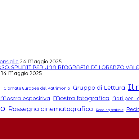
onsiglio
24 Maggio 2025
ROSO. SPUNTI PER UNA BIOGRAFIA DI LORENZO VAL
14 Maggio 2025
Il 
Gruppo di Lettura
o
Giornate Europee del Patrimonio
Mostra fotografica
Mostra espositiva
Nati per 
to
Rassegna cinematografica
Reci
Reading teatrale