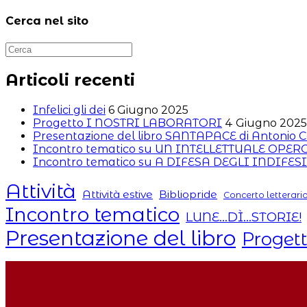
per
commentare
(facoltativo)
commentare
Cerca nel sito
Articoli recenti
Infelici gli dei
6 Giugno 2025
Progetto I NOSTRI LABORATORI
4 Giugno 2025
Presentazione del libro SANTAPACE di Antonio C
Incontro tematico su UN INTELLETTUALE OPE
Incontro tematico su A DIFESA DEGLI INDIFESI
Attività
Attività estive
Bibliopride
Concerto letterari
Incontro tematico
LUNE...DÌ...STORIE!
Presentazione del libro
Proget