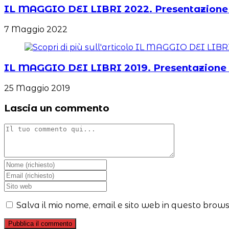
IL MAGGIO DEI LIBRI 2022. Presentazione
7 Maggio 2022
IL MAGGIO DEI LIBRI 2019. Presentazion
25 Maggio 2019
Lascia un commento
Commento
Inserisci
il
Inserisci
tuo
il
Inserisci
nome
tuo
l'URL
o
indirizzo
del
Salva il mio nome, email e sito web in questo brow
nome
email
sito
utente
per
web