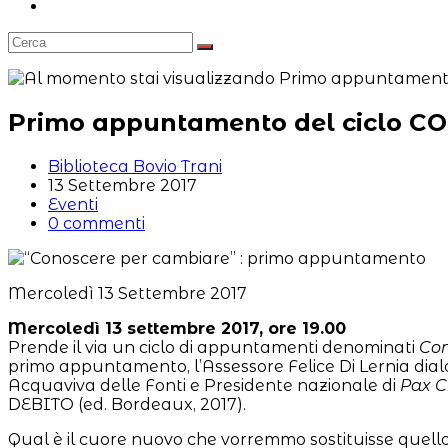
Attiva/disattiva
la
ricerca
sul
sito
web
Primo appuntamento del ciclo
Autore
Biblioteca Bovio Trani
dell'articolo:
Articolo
13 Settembre 2017
pubblicato:
Categoria
Eventi
dell'articolo:
Commenti
0 commenti
dell'articolo:
Mercoledì 13 Settembre 2017
Mercoledì 13 settembre 2017, ore 19.00
Prende il via un ciclo di appuntamenti denominati
Con
primo appuntamento, l’Assessore Felice Di Lernia dialo
Acquaviva delle Fonti e Presidente nazionale di
Pax Ch
DEBITO (ed. Bordeaux, 2017).
Qual è il cuore nuovo che vorremmo sostituisse quello i