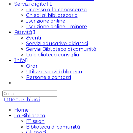
Servizi digitali
Accesso alla conoscenza
Chiedi al bibliotecario
Iscrizione online
Iscrizione online – minore
Attività
Eventi
Servizi educativo-didattici
Servizi Biblioteca di comunità
La biblioteca consiglia
Info
Orari
Utilizzo spazi biblioteca
Persone e contatti
Attiva/disattiva
la
ricerca
Menu
sul
Chiudi
sito
Home
web
La Biblioteca
Mission
Biblioteca di comunità
Gli spazi