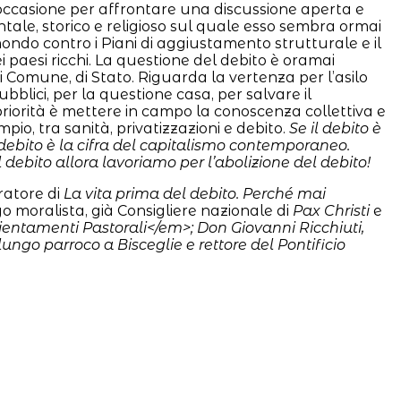
occasione per affrontare una discussione aperta e
ientale, storico e religioso sul quale esso sembra ormai
ondo contro i Piani di aggiustamento strutturale e il
 paesi ricchi. La questione del debito è oramai
di Comune, di Stato. Riguarda la vertenza per l’asilo
pubblici, per la questione casa, per salvare il
 priorità è mettere in campo la conoscenza collettiva e
io, tra sanità, privatizzazioni e debito.
Se il debito è
 debito è la cifra del capitalismo contemporaneo.
il debito allora lavoriamo per l’abolizione del debito!
uratore di
La vita prima del debito. Perché mai
ogo moralista, già Consigliere nazionale di
Pax Christi
e
ientamenti Pastorali</em>; Don Giovanni Ricchiuti,
a lungo parroco a Bisceglie e rettore del Pontificio