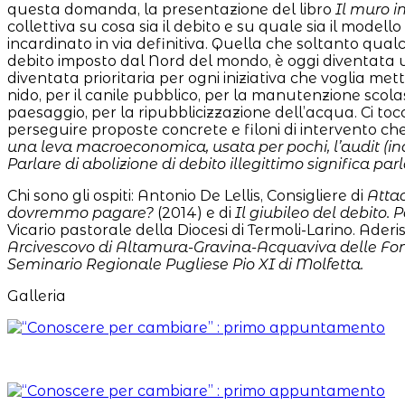
questa domanda, la presentazione del libro
Il muro i
collettiva su cosa sia il debito e su quale sia il modell
incardinato in via definitiva. Quella che soltanto qua
debito imposto dal Nord del mondo, è oggi diventata un
diventata prioritaria per ogni iniziativa che voglia met
nido, per il canile pubblico, per la manutenzione scolasti
paesaggio, per la ripubblicizzazione dell’acqua. Ci toc
perseguire proposte concrete e filoni di intervento che
una leva macroeconomica, usata per pochi, l’audit (inda
Parlare di abolizione di debito illegittimo significa par
Chi sono gli ospiti: Antonio De Lellis, Consigliere di
Attac
dovremmo pagare?
(2014) e di
Il giubileo del debito.
Vicario pastorale della Diocesi di Termoli-Larino. Ad
Arcivescovo di Altamura-Gravina-Acquaviva delle Font
Seminario Regionale Pugliese
Pio XI
di Molfetta.
Galleria