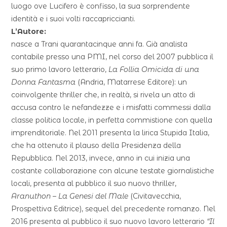
luogo ove Lucifero è confisso, la sua sorprendente
identità e i suoi volti raccapriccianti.
L’Autore:
nasce a Trani quarantacinque anni fa. Già analista
contabile presso una PMI, nel corso del 2007 pubblica il
suo primo lavoro letterario,
La Follia Omicida di una
Donna Fantasma
(Andria, Matarrese Editore): un
coinvolgente thriller che, in realtà, si rivela un atto di
accusa contro le nefandezze e i misfatti commessi dalla
classe politica locale, in perfetta commistione con quella
imprenditoriale. Nel 2011 presenta la lirica Stupida Italia,
che ha ottenuto il plauso della Presidenza della
Repubblica. Nel 2013, invece, anno in cui inizia una
costante collaborazione con alcune testate giornalistiche
locali, presenta al pubblico il suo nuovo thriller,
Aranuthon – La Genesi del Male
(Civitavecchia,
Prospettiva Editrice), sequel del precedente romanzo. Nel
2016 presenta al pubblico il suo nuovo lavoro letterario
“Il