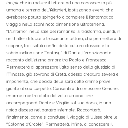
incipit
che introduce il lettore ad una conoscenza più
umana e terrena dell’Alighieri, ipotizzando eventi che
avrebbero potuto spingerlo a compiere il fantomatico
viaggio nella sconfinata dimensione ultraterrena.
“L’Inferno”, nello stile del romanzo, si trasforma, quindi, in
un thriller di facile e trascinante lettura, che permetterà di
scoprire, tra i sottili confini della cultura classica e la
sobria inclinazione “fantasy” di Dante, l’emozionante
racconto dell’eterno amore tra Paolo e Francesca.
Permetterà di apprezzare l’alto senso della giustizia di
Minosse, già sovrano di Creta, adesso creatura severa e
imponente, che decide delle sorti delle anime prave
giunte al suo cospetto. Consentirà di conoscere Gerione,
enorme mostro alato dal volto umano, che
accompagnerà Dante e Virgilio sul suo dorso, in una
ripida discesa nel baratro infernale. Racconterà,
finalmente, come si concluse il viaggio di Ulisse oltre le
“Colonne d’Ercole”. Permetterà, infine, di conoscere il