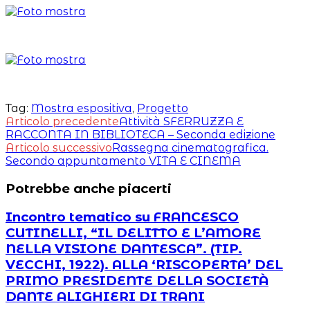
Tag:
Mostra espositiva
,
Progetto
Leggi
Articolo precedente
Attività SFERRUZZA E
RACCONTA IN BIBLIOTECA – Seconda edizione
altri
Articolo successivo
Rassegna cinematografica.
articoli
Secondo appuntamento VITA E CINEMA
Potrebbe anche piacerti
Incontro tematico su FRANCESCO
CUTINELLI, “IL DELITTO E L’AMORE
NELLA VISIONE DANTESCA”. (TIP.
VECCHI, 1922). ALLA ‘RISCOPERTA’ DEL
PRIMO PRESIDENTE DELLA SOCIETÀ
DANTE ALIGHIERI DI TRANI