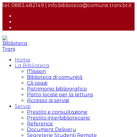
Salta
tel: 0883.482149 | info.biblioteca@comune.trani.bt.it
al
contenuto
Home
La Biblioteca
Mission
Biblioteca di comunità
Gli spazi
Patrimonio bibliografico
Patto locale per la lettura
Accesso ai servizi
Servizi
Prestito e consultazione
Prestito interbibliotecario
Reference
Document Delivery
Segreterie Studenti Remote