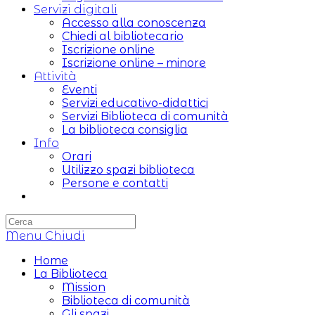
Servizi digitali
Accesso alla conoscenza
Chiedi al bibliotecario
Iscrizione online
Iscrizione online – minore
Attività
Eventi
Servizi educativo-didattici
Servizi Biblioteca di comunità
La biblioteca consiglia
Info
Orari
Utilizzo spazi biblioteca
Persone e contatti
Attiva/disattiva
la
ricerca
Menu
sul
Chiudi
sito
Home
web
La Biblioteca
Mission
Biblioteca di comunità
Gli spazi