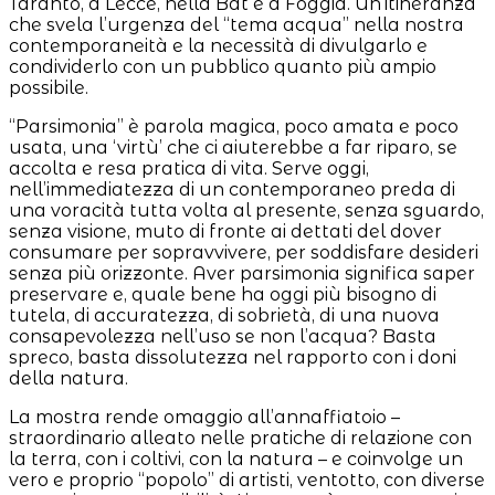
Taranto, a Lecce, nella Bat e a Foggia. Un’itineranza
che svela l’urgenza del “tema acqua” nella nostra
contemporaneità e la necessità di divulgarlo e
condividerlo con un pubblico quanto più ampio
possibile.
“Parsimonia” è parola magica, poco amata e poco
usata, una ‘virtù’ che ci aiuterebbe a far riparo, se
accolta e resa pratica di vita. Serve oggi,
nell’immediatezza di un contemporaneo preda di
una voracità tutta volta al presente, senza sguardo,
senza visione, muto di fronte ai dettati del dover
consumare per sopravvivere, per soddisfare desideri
senza più orizzonte. Aver parsimonia significa saper
preservare e, quale bene ha oggi più bisogno di
tutela, di accuratezza, di sobrietà, di una nuova
consapevolezza nell’uso se non l’acqua? Basta
spreco, basta dissolutezza nel rapporto con i doni
della natura.
La mostra rende omaggio all’annaffiatoio –
straordinario alleato nelle pratiche di relazione con
la terra, con i coltivi, con la natura – e coinvolge un
vero e proprio “popolo” di artisti, ventotto, con diverse