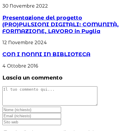
30 Novembre 2022
Presentazione del progetto
(PRO)PULSIONI DIGITALI: COMUNITÀ,
FORMAZIONE, LAVORO in Puglia
12 Novembre 2024
CON I NONNI IN BIBLIOTECA
4 Ottobre 2016
Lascia un commento
Commento
Inserisci
il
Inserisci
tuo
il
Inserisci
nome
tuo
l'URL