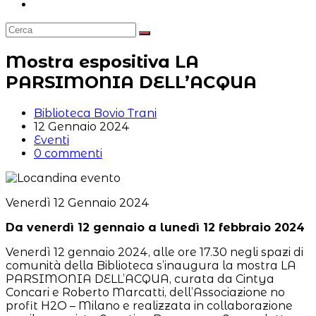
Attiva/disattiva
la
ricerca
sul
sito
Mostra espositiva LA
web
PARSIMONIA DELL’ACQUA
Autore
Biblioteca Bovio Trani
dell'articolo:
Articolo
12 Gennaio 2024
pubblicato:
Categoria
Eventi
dell'articolo:
Commenti
0 commenti
dell'articolo:
Venerdì 12 Gennaio 2024
Da venerdì 12 gennaio a lunedì 12 febbraio 2024
Venerdì 12 gennaio 2024, alle ore 17.30 negli spazi di
comunità della Biblioteca s’inaugura la mostra LA
PARSIMONIA DELL’ACQUA, curata da Cintya
Concari e Roberto Marcatti, dell’Associazione no
profit H2O – Milano e realizzata in collaborazione