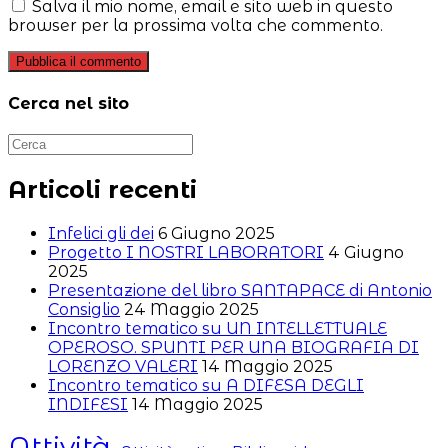
o
indirizzo
del
Salva il mio nome, email e sito web in questo
nome
email
sito
browser per la prossima volta che commento.
utente
per
web
per
commentare
(facoltativo)
commentare
Cerca nel sito
Articoli recenti
Infelici gli dei
6 Giugno 2025
Progetto I NOSTRI LABORATORI
4 Giugno
2025
Presentazione del libro SANTAPACE di Antonio
Consiglio
24 Maggio 2025
Incontro tematico su UN INTELLETTUALE
OPEROSO. SPUNTI PER UNA BIOGRAFIA DI
LORENZO VALERI
14 Maggio 2025
Incontro tematico su A DIFESA DEGLI
INDIFESI
14 Maggio 2025
Attività