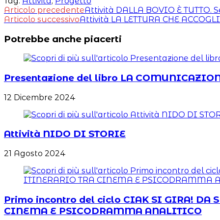
Tag:
Attività
,
Progetto
Leggi
Articolo precedente
Attività DALLA BOVIO È TUTTO. S
Articolo successivo
Attività LA LETTURA CHE ACCOGL
altri
Potrebbe anche piacerti
articoli
Presentazione del libro LA COMUNICAZION
12 Dicembre 2024
Attività NIDO DI STORIE
21 Agosto 2024
Primo incontro del ciclo CIAK SI GIRA!
CINEMA E PSICODRAMMA ANALITICO