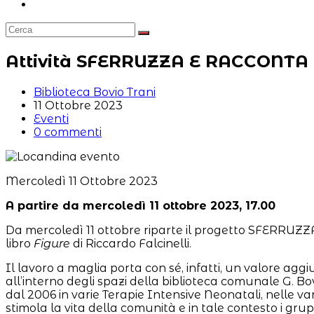
Attiva/disattiva
la
ricerca
sul
sito
Attività SFERRUZZA E RACCONTA 
web
Autore
Biblioteca Bovio Trani
dell'articolo:
Articolo
11 Ottobre 2023
pubblicato:
Categoria
Eventi
dell'articolo:
Commenti
0 commenti
dell'articolo:
Mercoledì 11 Ottobre 2023
A partire da mercoledì 11 ottobre 2023, 17.00
Da mercoledì 11 ottobre riparte il progetto SFERRUZ
libro
Figure
di Riccardo Falcinelli.
Il lavoro a maglia porta con sé, infatti, un valore aggiu
all’interno degli spazi della biblioteca comunale G. Bov
dal 2006 in varie Terapie Intensive Neonatali, nelle va
stimola la vita della comunità e in tale contesto i gr