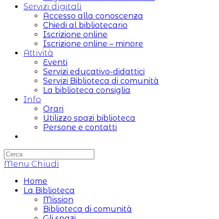
Servizi digitali
Accesso alla conoscenza
Chiedi al bibliotecario
Iscrizione online
Iscrizione online – minore
Attività
Eventi
Servizi educativo-didattici
Servizi Biblioteca di comunità
La biblioteca consiglia
Info
Orari
Utilizzo spazi biblioteca
Persone e contatti
Attiva/disattiva
la
ricerca
Menu
sul
Chiudi
sito
Home
web
La Biblioteca
Mission
Biblioteca di comunità
Gli spazi