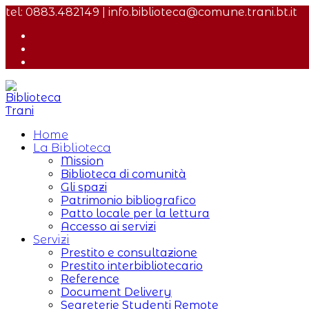
Salta
tel: 0883.482149 | info.biblioteca@comune.trani.bt.it
al
contenuto
Home
La Biblioteca
Mission
Biblioteca di comunità
Gli spazi
Patrimonio bibliografico
Patto locale per la lettura
Accesso ai servizi
Servizi
Prestito e consultazione
Prestito interbibliotecario
Reference
Document Delivery
Segreterie Studenti Remote