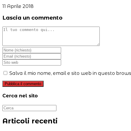
11 Aprile 2018
Lascia un commento
Commento
Inserisci
il
Inserisci
tuo
il
Inserisci
nome
tuo
l'URL
o
indirizzo
del
Salva il mio nome, email e sito web in questo brow
nome
email
sito
utente
per
web
per
commentare
(facoltativo)
commentare
Cerca nel sito
Articoli recenti