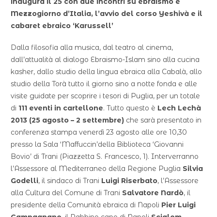
inaugura il 25 con due incontri su ebraismo e
Mezzogiorno d’Italia, l’avvio del corso Yeshivà e il
cabaret ebraico ‘Karussell’
Dalla filosofia alla musica, dal teatro al cinema,
dall’attualità al dialogo Ebraismo-Islam sino alla cucina
kasher, dallo studio della lingua ebraica alla Cabalà, allo
studio della Torà tutto il giorno sino a notte fonda e alle
visite guidate per scoprire i tesori di Puglia, per un totale
di
111 eventi in cartellone
. Tutto questo è
Lech Lechà
2013 (25 agosto – 2 settembre)
che sarà presentato in
conferenza stampa venerdì 23 agosto alle ore 10,30
presso la Sala ‘Maffuccin’della Biblioteca ‘Giovanni
Bovio’ di Trani (Piazzetta S. Francesco, 1). Interverranno
l’Assessore al Mediterraneo della Regione Puglia
Silvia
Godelli
, il sindaco di Trani
Luigi Riserbato
, l’Assessore
alla Cultura del Comune di Trani
Salvatore Nardò
, il
presidente della Comunità ebraica di Napoli
Pier Luigi