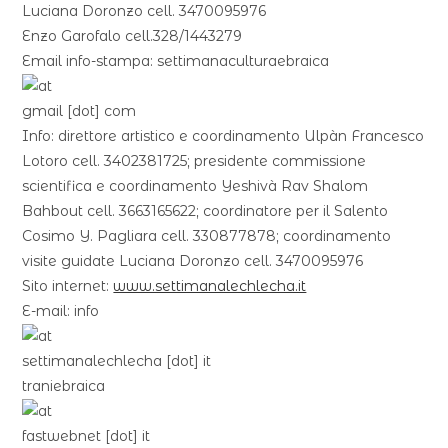
Luciana Doronzo cell. 3470095976
Enzo Garofalo cell.328/1443279
Email info-stampa:
settimanaculturaebraica
gmail
[dot]
com
Info: direttore artistico e coordinamento Ulpàn Francesco
Lotoro cell. 3402381725; presidente commissione
scientifica e coordinamento Yeshivà Rav Shalom
Bahbout cell. 3663165622; coordinatore per il Salento
Cosimo Y. Pagliara cell. 330877878; coordinamento
visite guidate Luciana Doronzo cell. 3470095976
Sito internet:
www.settimanalechlecha.it
E-mail:
info
settimanalechlecha
[dot]
it
traniebraica
fastwebnet
[dot]
it