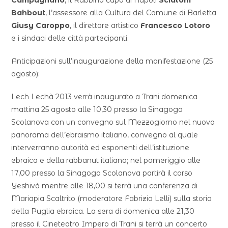
Campagnano
, il Rabbino capo di Napoli
Scialom
Bahbout
, l’assessore alla Cultura del Comune di Barletta
Giusy Caroppo
, il direttore artistico
Francesco Lotoro
e i sindaci delle città partecipanti.
Anticipazioni sull’inaugurazione della manifestazione (25
agosto):
Lech Lechà 2013 verrà inaugurato a Trani domenica
mattina 25 agosto alle 10,30 presso la Sinagoga
Scolanova con un convegno sul Mezzogiorno nel nuovo
panorama dell’ebraismo italiano, convegno al quale
interverranno autorità ed esponenti dell’istituzione
ebraica e della rabbanut italiana; nel pomeriggio alle
17,00 presso la Sinagoga Scolanova partirà il corso
Yeshivà mentre alle 18,00 si terrà una conferenza di
Mariapia Scaltrito (moderatore Fabrizio Lelli) sulla storia
della Puglia ebraica. La sera di domenica alle 21,30
presso il Cineteatro Impero di Trani si terrà un concerto