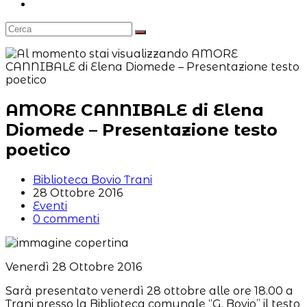
Attiva/disattiva
la
ricerca
sul
sito
web
AMORE CANNIBALE di Elena
Diomede – Presentazione testo
poetico
Autore
Biblioteca Bovio Trani
dell'articolo:
Articolo
28 Ottobre 2016
pubblicato:
Categoria
Eventi
dell'articolo:
Commenti
0 commenti
dell'articolo:
Venerdì 28 Ottobre 2016
Sarà presentato venerdì 28 ottobre alle ore 18.00 a
Trani presso la Biblioteca comunale “G. Bovio” il testo