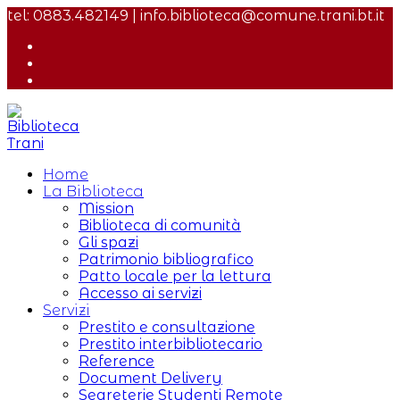
Salta
tel: 0883.482149 | info.biblioteca@comune.trani.bt.it
al
contenuto
Home
La Biblioteca
Mission
Biblioteca di comunità
Gli spazi
Patrimonio bibliografico
Patto locale per la lettura
Accesso ai servizi
Servizi
Prestito e consultazione
Prestito interbibliotecario
Reference
Document Delivery
Segreterie Studenti Remote