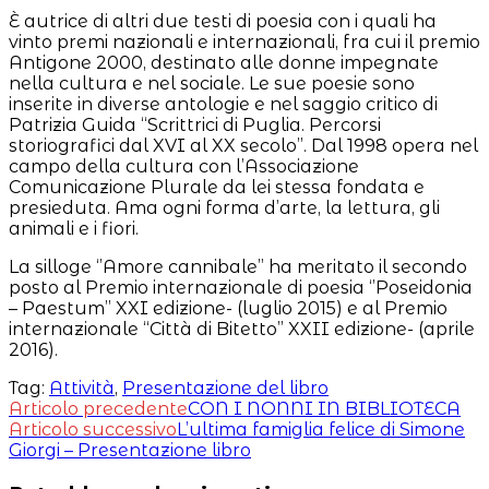
È autrice di altri due testi di poesia con i quali ha
vinto premi nazionali e internazionali, fra cui il premio
Antigone 2000, destinato alle donne impegnate
nella cultura e nel sociale. Le sue poesie sono
inserite in diverse antologie e nel saggio critico di
Patrizia Guida “Scrittrici di Puglia. Percorsi
storiografici dal XVI al XX secolo”. Dal 1998 opera nel
campo della cultura con l’Associazione
Comunicazione Plurale da lei stessa fondata e
presieduta. Ama ogni forma d’arte, la lettura, gli
animali e i fiori.
La silloge ‘’Amore cannibale’’ ha meritato il secondo
posto al Premio internazionale di poesia ‘’Poseidonia
– Paestum’’ XXI edizione- (luglio 2015) e al Premio
internazionale “Città di Bitetto’’ XXII edizione- (aprile
2016).
Tag:
Attività
,
Presentazione del libro
Leggi
Articolo precedente
CON I NONNI IN BIBLIOTECA
Articolo successivo
L’ultima famiglia felice di Simone
altri
Giorgi – Presentazione libro
articoli