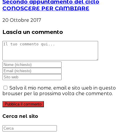
Secondo appuntamento del ciclo
CONOSCERE PER CAMBIARE
20 Ottobre 2017
Lascia un commento
Commento
Inserisci
il
Inserisci
tuo
il
Inserisci
nome
tuo
l'URL
o
indirizzo
del
Salva il mio nome, email e sito web in questo
nome
email
sito
browser per la prossima volta che commento.
utente
per
web
per
commentare
(facoltativo)
commentare
Cerca nel sito