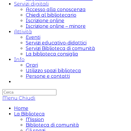
Servizi digitali
Accesso alla conoscenza
Chiedi al bibliotecario
Iscrizione online
Iscrizione online – minore
Attività
Eventi
Servizi educativo-didattici
Servizi Biblioteca di comunità
La biblioteca consiglia
Info
Orari
Utilizzo spazi biblioteca
Persone e contatti
Attiva/disattiva
la
ricerca
Menu
sul
Chiudi
sito
Home
web
La Biblioteca
Mission
Biblioteca di comunità
Gli spazi