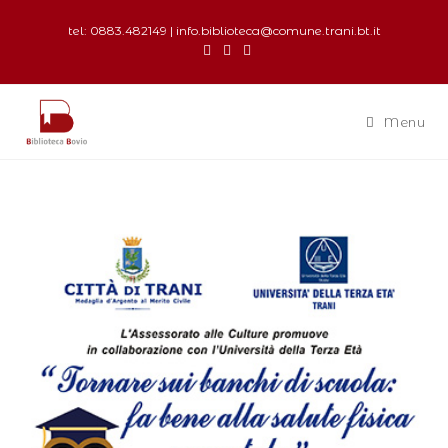
tel: 0883.482149 | info.biblioteca@comune.trani.bt.it
Menu