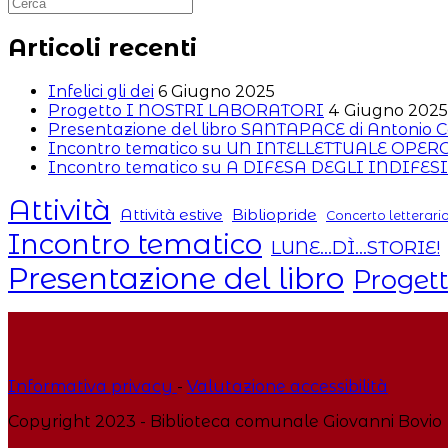
Articoli recenti
Infelici gli dei
6 Giugno 2025
Progetto I NOSTRI LABORATORI
4 Giugno 2025
Presentazione del libro SANTAPACE di Antonio C
Incontro tematico su UN INTELLETTUALE OPE
Incontro tematico su A DIFESA DEGLI INDIFESI
Attività
Attività estive
Bibliopride
Concerto letterari
Incontro tematico
LUNE...DÌ...STORIE!
Presentazione del libro
Proget
Informativa privacy
-
Valutazione accessibilità
Copyright 2023 - Biblioteca comunale Giovanni Bovio