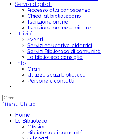
Servizi digitali
Accesso alla conoscenza
Chiedi al bibliotecario
Iscrizione online
Iscrizione online – minore
Attività
Eventi
Servizi educativo-didattici
Servizi Biblioteca di comunità
La biblioteca consiglia
Info
Orari
Utilizzo spazi biblioteca
Persone e contatti
Attiva/disattiva
la
ricerca
Menu
sul
Chiudi
sito
Home
web
La Biblioteca
Mission
Biblioteca di comunità
Gli spazi