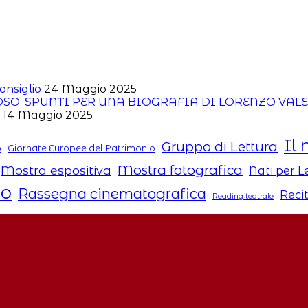
onsiglio
24 Maggio 2025
ROSO. SPUNTI PER UNA BIOGRAFIA DI LORENZO VAL
14 Maggio 2025
Il 
Gruppo di Lettura
o
Giornate Europee del Patrimonio
Mostra fotografica
Mostra espositiva
Nati per 
to
Rassegna cinematografica
Reci
Reading teatrale