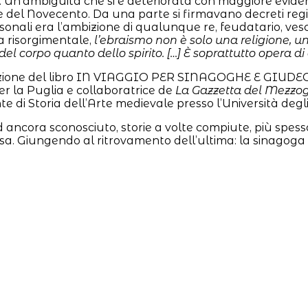
n’ambiguità che si è deteriorata con maggiore evidenza d
 del Novecento. Da una parte si firmavano decreti regi o p
rsonali era l’ambizione di qualunque re, feudatario, v
ia risorgimentale,
l’ebraismo non è solo una religione, un
del corpo quanto dello spirito. […] È soprattutto opera 
tazione del libro IN VIAGGIO PER SINAGOGHE E GIUDECCHE
per la Puglia e collaboratrice de
La Gazzetta del Mezzo
 di Storia dell’Arte medievale presso l’Università degli 
Sud ancora sconosciuto, storie a volte compiute, più spe
sa. Giungendo al ritrovamento dell’ultima: la sinagoga