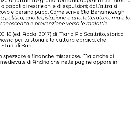
i fatti in tre grandi tornanti: dopo il Mille, intorno
apali di restrizioni e di espulsioni; dall’altra si
escovo e persino papa. Come scrive Elia Benamozegh,
a politica, una legislazione e una letteratura, ma è la
di conoscenza e prevenzione verso le malattie
.
 (ed. Adda, 2017) di Maria Pia Scaltrito, storica
giorno
per la storia e la cultura ebraica, che
Studi di Bari.
sso spezzate e finanche misteriose. Ma anche di
 medievale di Andria che nelle pagine appare in