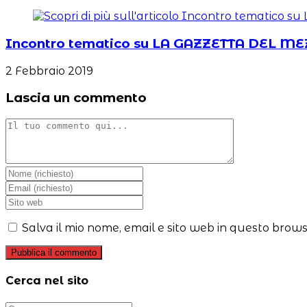
Incontro tematico su LA GAZZETTA DEL
2 Febbraio 2019
Lascia un commento
Commento
Inserisci
il
Inserisci
tuo
il
Inserisci
nome
tuo
l'URL
o
indirizzo
del
Salva il mio nome, email e sito web in questo brow
nome
email
sito
utente
per
web
per
commentare
(facoltativo)
commentare
Cerca nel sito