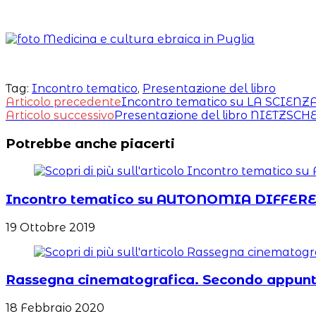
Tag:
Incontro tematico
,
Presentazione del libro
Leggi
Articolo precedente
Incontro tematico su LA SCI
Articolo successivo
Presentazione del libro NIETZSC
altri
Potrebbe anche piacerti
articoli
Incontro tematico su AUTONOMIA DIFFER
19 Ottobre 2019
Rassegna cinematografica. Secondo app
18 Febbraio 2020