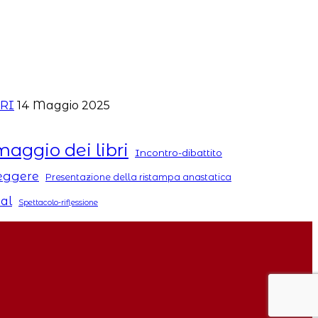
ERI
14 Maggio 2025
maggio dei libri
Incontro-dibattito
Leggere
Presentazione della ristampa anastatica
tal
Spettacolo-riflessione