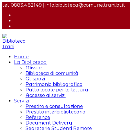
Salta
tel: 0883.482149 | info.biblioteca@comune.trani.bt.it
al
contenuto
Home
La Biblioteca
Mission
Biblioteca di comunità
Gli spazi
Patrimonio bibliografico
Patto locale per la lettura
Accesso ai servizi
Servizi
Prestito e consultazione
Prestito interbibliotecario
Reference
Document Delivery
Segreterie Studenti Remote