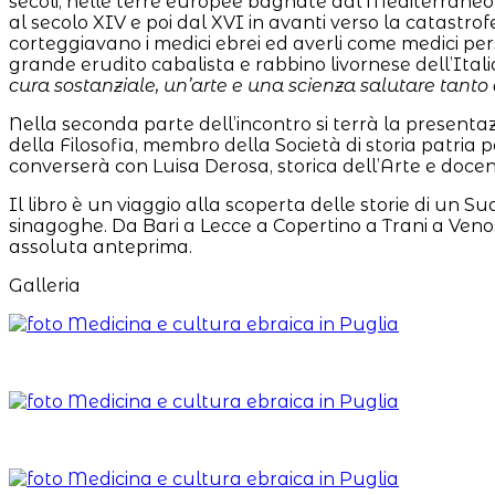
secoli, nelle terre europee bagnate dal Mediterraneo. U
al secolo XIV e poi dal XVI in avanti verso la catastrofe
corteggiavano i medici ebrei ed averli come medici pe
grande erudito cabalista e rabbino livornese dell’Ital
cura sostanziale, un’arte e una scienza salutare tanto 
Nella seconda parte dell’incontro si terrà la presen
della Filosofia, membro della Società di storia patria 
converserà con Luisa Derosa, storica dell’Arte e docente
Il libro è un viaggio alla scoperta delle storie di un 
sinagoghe. Da Bari a Lecce a Copertino a Trani a Veno
assoluta anteprima.
Galleria