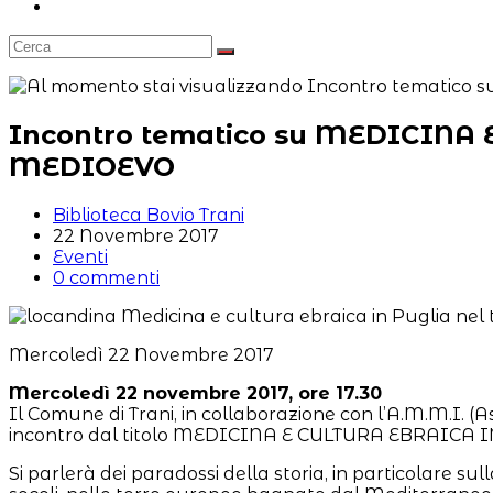
Attiva/disattiva
la
ricerca
sul
sito
web
Incontro tematico su MEDICINA
MEDIOEVO
Autore
Biblioteca Bovio Trani
dell'articolo:
Articolo
22 Novembre 2017
pubblicato:
Categoria
Eventi
dell'articolo:
Commenti
0 commenti
dell'articolo:
Mercoledì 22 Novembre 2017
Mercoledì 22 novembre 2017, ore 17.30
Il Comune di Trani, in collaborazione con l’A.M.M.I. (A
incontro dal titolo MEDICINA E CULTURA EBRAIC
Si parlerà dei paradossi della storia, in particolare sul