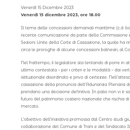
Venerdì 15 Dicembre 2023
Venerdì 15 dicembre 2023, ore 18.00
Il tema delle concessioni demaniali marittime (c.d. bal
recente comunicazione da parte della Commissione eu
Sezioni Unite della Corte di Cassazione, la quale ha r
circa le proroghe di alcune concessioni balneari, al Con
Nel frattempo, il legislatore sta tentando di porre in 
ultimo contestata – per i criteri e le modalità – dai vert
istituzionale disordinato e privo di certezze. Nell’atte
cassazione della pronuncia dell’Adunanza Plenaria d
prendano una decisione definitiva. In palio non vi è so
futuro del patrimonio costiero nazionale che rischia di
mercato.
L’obiettivo dell’iniziativa promossa dal Centro studi giu
collaborazione del Comune di Trani e del Sindacato It