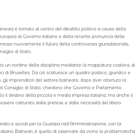
neari) è tornato al centro del dibattito politico a causa della
ropea al Governo italiano e della recente pronuncia delle
imesso nuovamente il futuro della controversia giurisdizionale,
siglio di Stato.
atto un riordino della disciplina mediante la mappatura costiera, d
ici di Bruxelles. Da ciò scaturisce un quadro politico, giuridico e
sa, gli imprenditori del settore balneare, dopo aver ottenuto la
el Consiglio di Stato, chiedono che Governo e Parlamento
lo il destino della piccola e media impresa italiana, ma anche il
 essere catturato dalle pretese e dalle necessità del libero
ridici e sociali per la Giustizia nell’Amministrazione, con la
aliano Balneari, è quello di osservare da vicino le problematich