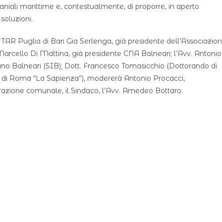
aniali marittime e, contestualmente, di proporre, in aperto
soluzioni.
l TAR Puglia di Bari Gia Serlenga, già presidente dell’Associazio
Marcello Di Mattina, già presidente CNA Balneari; l’Avv. Antonio
ano Balneari (SIB); Dott. Francesco Tomasicchio (Dottorando di
ica di Roma “La Sapienza”), modererà Antonio Procacci,
trazione comunale, il Sindaco, l’Avv. Amedeo Bottaro.