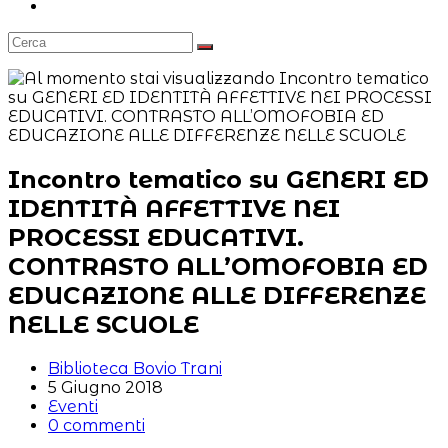
Attiva/disattiva
la
ricerca
sul
sito
web
Incontro tematico su GENERI ED
IDENTITÀ AFFETTIVE NEI
PROCESSI EDUCATIVI.
CONTRASTO ALL’OMOFOBIA ED
EDUCAZIONE ALLE DIFFERENZE
NELLE SCUOLE
Autore
Biblioteca Bovio Trani
dell'articolo:
Articolo
5 Giugno 2018
pubblicato:
Categoria
Eventi
dell'articolo:
Commenti
0 commenti
dell'articolo: