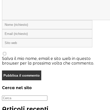
Inserisci
il
Inserisci
tuo
il
nome
Inserisci
tuo
o
l'URL
indirizzo
nome
del
email
utente
sito
per
per
Salva il mio nome, email e sito web in questo
web
commentare
commentare
browser per la prossima volta che commento.
(facoltativo)
Cerca nel sito
Articoli recenti