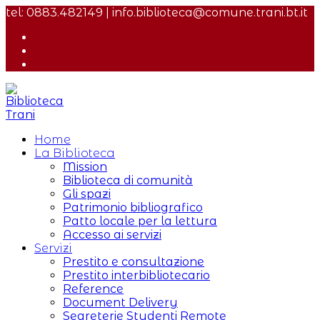
Salta
tel: 0883.482149 | info.biblioteca@comune.trani.bt.it
al
contenuto
Home
La Biblioteca
Mission
Biblioteca di comunità
Gli spazi
Patrimonio bibliografico
Patto locale per la lettura
Accesso ai servizi
Servizi
Prestito e consultazione
Prestito interbibliotecario
Reference
Document Delivery
Segreterie Studenti Remote