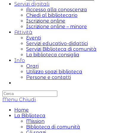
Servizi digitali
Accesso alla conoscenza
Chiedi al bibliotecario
Iscrizione online
Iscrizione online – minore
Attività
Eventi
Servizi educativo-didattici
Servizi Biblioteca di comunità
La biblioteca consiglia
Info
Orari
Utilizzo spazi biblioteca
Persone e contatti
Attiva/disattiva
la
ricerca
Menu
sul
Chiudi
sito
Home
web
La Biblioteca
Mission
Biblioteca di comunità
Gli spazi