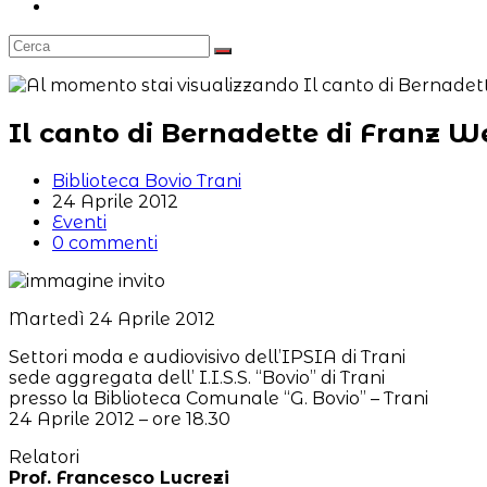
Attiva/disattiva
la
ricerca
sul
sito
web
Il canto di Bernadette di Franz W
Autore
Biblioteca Bovio Trani
dell'articolo:
Articolo
24 Aprile 2012
pubblicato:
Categoria
Eventi
dell'articolo:
Commenti
0 commenti
dell'articolo:
Martedì 24 Aprile 2012
Settori moda e audiovisivo dell’IPSIA di Trani
sede aggregata dell’ I.I.S.S. “Bovio” di Trani
presso la Biblioteca Comunale “G. Bovio” – Trani
24 Aprile 2012 – ore 18.30
Relatori
Prof. Francesco Lucrezi