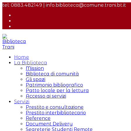
Salta
tel: 0883.482149 | info.biblioteca@comune.trani.bt.it
al
contenuto
Home
La Biblioteca
Mission
Biblioteca di comunità
Gli spazi
Patrimonio bibliografico
Patto locale per la lettura
Accesso ai servizi
Servizi
Prestito e consultazione
Prestito interbibliotecario
Reference
Document Delivery
Segreterie Studenti Remote