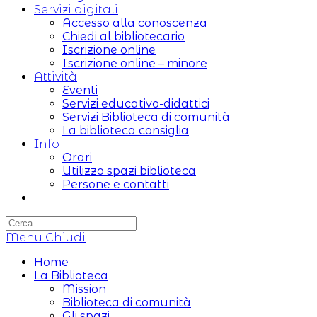
Servizi digitali
Accesso alla conoscenza
Chiedi al bibliotecario
Iscrizione online
Iscrizione online – minore
Attività
Eventi
Servizi educativo-didattici
Servizi Biblioteca di comunità
La biblioteca consiglia
Info
Orari
Utilizzo spazi biblioteca
Persone e contatti
Attiva/disattiva
la
ricerca
Menu
sul
Chiudi
sito
Home
web
La Biblioteca
Mission
Biblioteca di comunità
Gli spazi