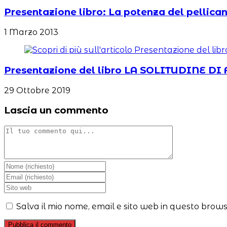
Presentazione libro: La potenza del pellic
1 Marzo 2013
Presentazione del libro LA SOLITUDINE DI
29 Ottobre 2019
Lascia un commento
Commento
Inserisci
il
Inserisci
tuo
il
Inserisci
nome
tuo
l'URL
o
indirizzo
del
Salva il mio nome, email e sito web in questo brow
nome
email
sito
utente
per
web