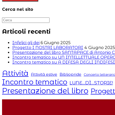
per
commentare
(facoltativo)
commentare
Cerca nel sito
Articoli recenti
Infelici gli dei
6 Giugno 2025
Progetto I NOSTRI LABORATORI
4 Giugno 2025
Presentazione del libro SANTAPACE di Antonio C
Incontro tematico su UN INTELLETTUALE OPE
Incontro tematico su A DIFESA DEGLI INDIFESI
Attività
Attività estive
Bibliopride
Concerto letterari
Incontro tematico
LUNE...DÌ...STORIE!
Presentazione del libro
Proget