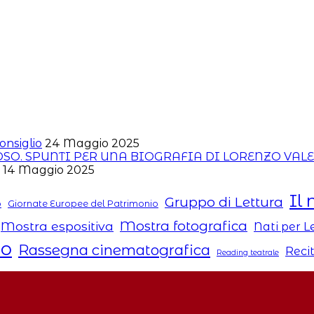
onsiglio
24 Maggio 2025
ROSO. SPUNTI PER UNA BIOGRAFIA DI LORENZO VAL
14 Maggio 2025
Il 
Gruppo di Lettura
o
Giornate Europee del Patrimonio
Mostra fotografica
Mostra espositiva
Nati per 
to
Rassegna cinematografica
Reci
Reading teatrale