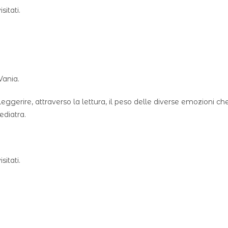
itati.
Vania.
leggerire, attraverso la lettura, il peso delle diverse emozioni ch
ediatra.
itati.