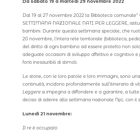
Da sabato 19 a martedì 29 novembre 2022
Dal 19 al 27 novembre 2022 la Biblioteca comunale” G.
SETTIMANA NAZIONALE NATI PER LEGGERE, istituita pe
bambini. Durante questa settimana speciale, che ruota
20 novembre, l’intera rete territoriale (biblioteca, pedi
del diritto di ogni bambino ad essere protetto non so
adeguate occasioni di sviluppo affettivo e cognitivo e 
fonti inesauribili di stimoli.
Le storie, con le loro parole e loro immagini, sono una
continuità, incidono profondamente sull’itinerario di v
Leggere
si impegna a diffondere e a garantire, a tutte
deciso di aderire alla settimana nazionale NpL con il 
Lunedì 21 novembre:
Il re è occupato