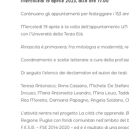
Mercoledì 19 aprile 2023, alle ore 17.00
Continuano gli appuntamenti per festeggiare i 153 anni
Mercoledì 19 aprile è la volta dell’appuntamento U
con l’Università della Terza Età.
Rinascita è primavera: fra mitologia e modernità,
re
Coordinamento e scelte letterarie a cura della prof.s
Di seguito l’elenco dei declamatori ed autori dei testi:
Teresa Antonacci, Anna Cassano, Michele De Stefano,
Incusci, Maria Antonietta Leandro, Mina Leuci, Tadde
Rita Moretto, Damiana Papagno, Angela Soldano, Cle
L’attività rientra nel progetto
La città che apprende. B
Regione Puglia con fondi comunitari nell’ambito del 
F.E.S.R. – FSE 2014-2020 – ed è il risultato di una pr