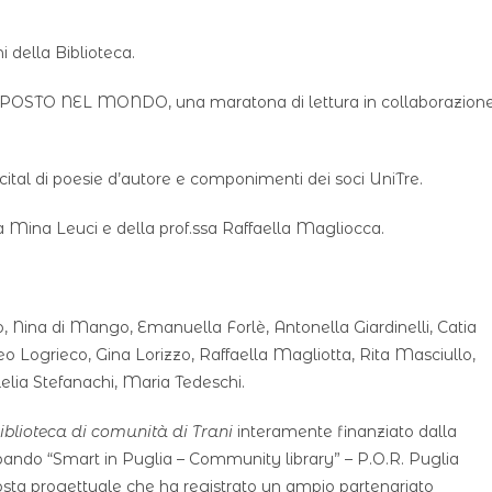
 della Biblioteca.
N POSTO NEL MONDO, una maratona di lettura in collaborazion
cital di poesie d’autore e componimenti dei soci UniTre.
sa Mina Leuci e della prof.ssa Raffaella Magliocca.
 Nina di Mango, Emanuella Forlè, Antonella Giardinelli, Catia
o Logrieco, Gina Lorizzo, Raffaella Magliotta, Rita Masciullo,
lia Stefanachi, Maria Tedeschi.
iblioteca di comunità di Trani
interamente finanziato dalla
bando “Smart in Puglia – Community library” – P.O.R. Puglia
oposta progettuale che ha registrato un ampio partenariato