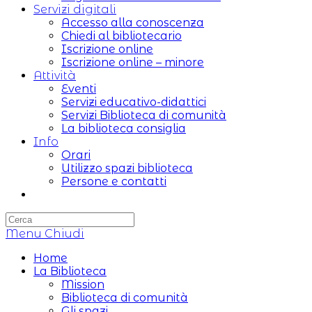
Servizi digitali
Accesso alla conoscenza
Chiedi al bibliotecario
Iscrizione online
Iscrizione online – minore
Attività
Eventi
Servizi educativo-didattici
Servizi Biblioteca di comunità
La biblioteca consiglia
Info
Orari
Utilizzo spazi biblioteca
Persone e contatti
Attiva/disattiva
la
ricerca
Menu
sul
Chiudi
sito
Home
web
La Biblioteca
Mission
Biblioteca di comunità
Gli spazi