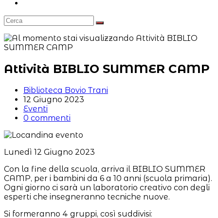
Attiva/disattiva
la
ricerca
sul
sito
web
Attività BIBLIO SUMMER CAMP
Autore
Biblioteca Bovio Trani
dell'articolo:
Articolo
12 Giugno 2023
pubblicato:
Categoria
Eventi
dell'articolo:
Commenti
0 commenti
dell'articolo:
Lunedì 12 Giugno 2023
Con la fine della scuola, arriva il BIBLIO SUMMER
CAMP, per i bambini da 6 a 10 anni (scuola primaria).
Ogni giorno ci sarà un laboratorio creativo con degli
esperti che insegneranno tecniche nuove.
Si formeranno 4 gruppi, così suddivisi: