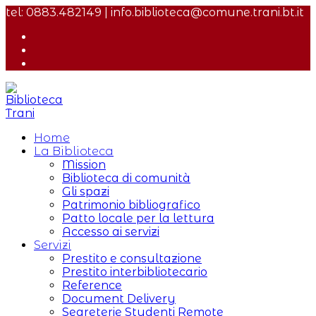
Salta
tel: 0883.482149 | info.biblioteca@comune.trani.bt.it
al
contenuto
Home
La Biblioteca
Mission
Biblioteca di comunità
Gli spazi
Patrimonio bibliografico
Patto locale per la lettura
Accesso ai servizi
Servizi
Prestito e consultazione
Prestito interbibliotecario
Reference
Document Delivery
Segreterie Studenti Remote