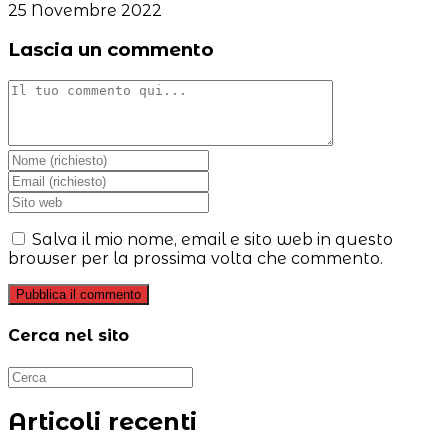
25 Novembre 2022
Lascia un commento
Commento
Inserisci
il
Inserisci
tuo
il
Inserisci
nome
tuo
l'URL
o
indirizzo
del
Salva il mio nome, email e sito web in questo
nome
email
sito
browser per la prossima volta che commento.
utente
per
web
per
commentare
(facoltativo)
commentare
Cerca nel sito
Articoli recenti