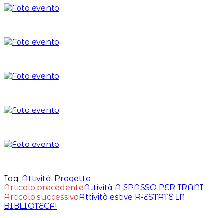
Tag:
Attività
,
Progetto
Leggi
Articolo precedente
Attività A SPASSO PER TRANI
Articolo successivo
Attività estive R-ESTATE IN
altri
BIBLIOTECA!
articoli