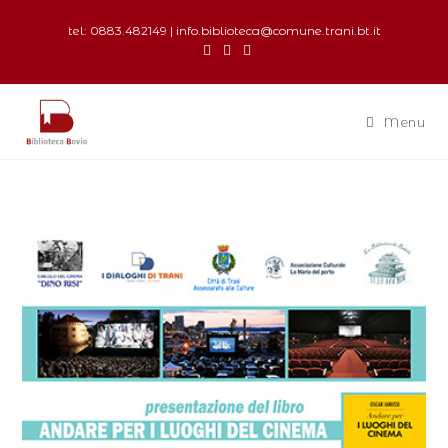
tel: 0883.482149 | info.biblioteca@comune.trani.bt.it
Menu