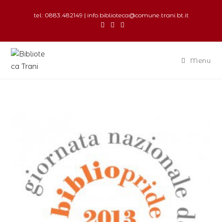
tel: 0883.482149 | info.biblioteca@comune.trani.bt.it
Menu