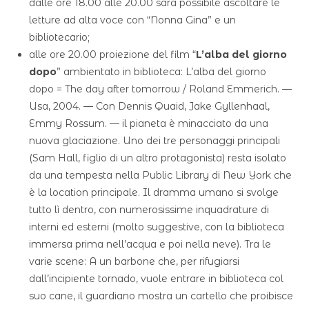
dalle ore 18.00 alle 20.00 sarà possibile ascoltare le
letture ad alta voce con “Nonna Gina” e un
bibliotecario;
alle ore 20.00 proiezione del film “
L’alba del giorno
dopo
” ambientato in biblioteca: L’alba del giorno
dopo = The day after tomorrow / Roland Emmerich. —
Usa, 2004. — Con Dennis Quaid, Jake Gyllenhaal,
Emmy Rossum. — il pianeta è minacciato da una
nuova glaciazione. Uno dei tre personaggi principali
(Sam Hall, figlio di un altro protagonista) resta isolato
da una tempesta nella Public Library di New York che
è la location principale. Il dramma umano si svolge
tutto lì dentro, con numerosissime inquadrature di
interni ed esterni (molto suggestive, con la biblioteca
immersa prima nell’acqua e poi nella neve). Tra le
varie scene: A un barbone che, per rifugiarsi
dall’incipiente tornado, vuole entrare in biblioteca col
suo cane, il guardiano mostra un cartello che proibisce