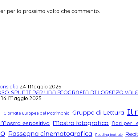
ser per la prossima volta che commento.
onsiglio
24 Maggio 2025
ROSO. SPUNTI PER UNA BIOGRAFIA DI LORENZO VAL
14 Maggio 2025
Il 
Gruppo di Lettura
o
Giornate Europee del Patrimonio
Mostra fotografica
Mostra espositiva
Nati per 
to
Rassegna cinematografica
Reci
Reading teatrale