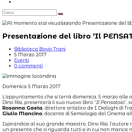
Attiva/disattiva
la
ricerca
sul
sito
web
Presentazione del libro ‘Il PENSA
Autore
Biblioteca Bovio Trani
dell'articolo:
Articolo
5 Marzo 2017
pubblicato:
Categoria
Eventi
dell'articolo:
Commenti
0 commenti
dell'articolo:
Domenica 5 Marzo 2017
L’appuntamento che si terrà domenica, 5 marzo alle or
Dino Risi, presenterà il suo nuovo libro “
Il Pensatoio
“, 
Rosanna Gaeta
, direttore artistico de I Dialoghi di 
Giulio Mancino
, docente di Semiologia del Cinema all
Ispirandosi al suo grande maestro, Dino Risi, l’autore 
un presente che ci riguarda tutti e in cui non manca n