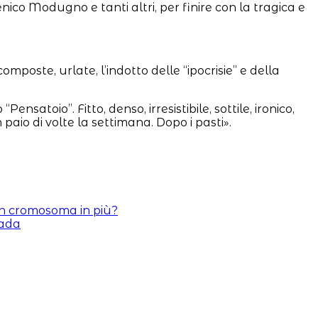
co Modugno e tanti altri, per finire con la tragica e
mposte, urlate, l’indotto delle “ipocrisie” e della
toio”. Fitto, denso, irresistibile, sottile, ironico,
 paio di volte la settimana. Dopo i pasti».
 un cromosoma in più?
rada