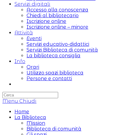
Servizi digitali
Accesso alla conoscenza
Chiedi al bibliotecario
Iscrizione online
Iscrizione online – minore
Attività
Eventi
Servizi educativo-didattici
Servizi Biblioteca di comunità
La biblioteca consiglia
Info
Orari
Utilizzo spazi biblioteca
Persone e contatti
Attiva/disattiva
la
ricerca
Menu
sul
Chiudi
sito
Home
web
La Biblioteca
Mission
Biblioteca di comunità
Gli spazi