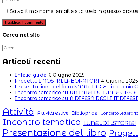
nome
tuo
l'URL
o
indirizzo
del
Salva il mio nome, email e sito web in questo brow
nome
email
sito
utente
per
web
per
commentare
(facoltativo)
commentare
Cerca nel sito
Articoli recenti
Infelici gli dei
6 Giugno 2025
Progetto I NOSTRI LABORATORI
4 Giugno 2025
Presentazione del libro SANTAPACE di Antonio C
Incontro tematico su UN INTELLETTUALE OPE
Incontro tematico su A DIFESA DEGLI INDIFESI
Attività
Attività estive
Bibliopride
Concerto letterari
Incontro tematico
LUNE...DÌ...STORIE!
Presentazione del libro
Proget