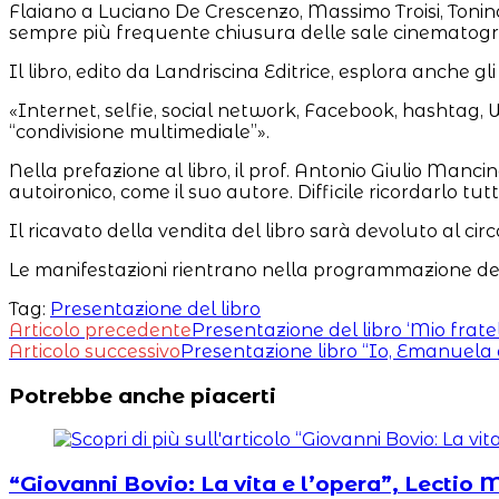
Flaiano a Luciano De Crescenzo, Massimo Troisi, Tonin
sempre più frequente chiusura delle sale cinematogr
Il libro, edito da Landriscina Editrice, esplora anche 
«Internet, selfie, social network, Facebook, hashtag, Wh
“condivisione multimediale”».
Nella prefazione al libro, il prof. Antonio Giulio Manci
autoironico, come il suo autore. Difficile ricordarlo tut
Il ricavato della vendita del libro sarà devoluto al circ
Le manifestazioni rientrano nella programmazione del
Tag:
Presentazione del libro
Leggi
Articolo precedente
Presentazione del libro ‘Mio frate
Articolo successivo
Presentazione libro “Io, Emanuela 
altri
Potrebbe anche piacerti
articoli
“Giovanni Bovio: La vita e l’opera”, Lectio 