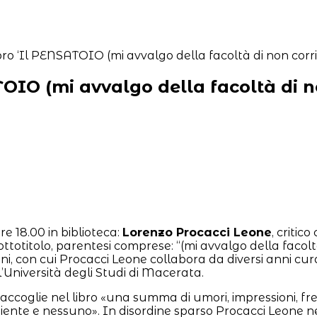
TOIO (mi avvalgo della facoltà di n
e 18.00 in biblioteca:
Lorenzo Procacci Leone
, criti
sottotitolo, parentesi comprese: “(mi avvalgo della faco
Trani, con cui Procacci Leone collabora da diversi anni c
’Università degli Studi di Macerata.
raccoglie nel libro «una summa di umori, impressioni, f
iente e nessuno». In disordine sparso Procacci Leone ne