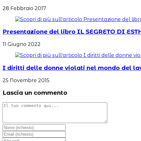
28 Febbraio 2017
Presentazione del libro IL SEGRETO DI ESTH
11 Giugno 2022
I diritti delle donne violati nel mondo del l
25 Novembre 2015
Lascia un commento
Commento
Inserisci
il
Inserisci
tuo
il
Inserisci