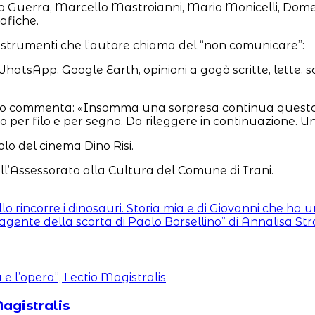
o Guerra, Marcello Mastroianni, Mario Monicelli, Domeni
afiche.
gli strumenti che l’autore chiama del “non comunicare”:
atsApp, Google Earth, opinioni a gogò scritte, lette, sco
no commenta: «Insomma una sorpresa continua questo “Pensa
to per filo e per segno. Da rileggere in continuazione. Un
olo del cinema Dino Risi.
l’Assessorato alla Cultura del Comune di Trani.
llo rincorre i dinosauri. Storia mia e di Giovanni che ha
agente della scorta di Paolo Borsellino” di Annalisa St
Magistralis