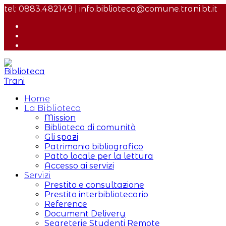
Salta
tel: 0883.482149 | info.biblioteca@comune.trani.bt.it
al
contenuto
Home
La Biblioteca
Mission
Biblioteca di comunità
Gli spazi
Patrimonio bibliografico
Patto locale per la lettura
Accesso ai servizi
Servizi
Prestito e consultazione
Prestito interbibliotecario
Reference
Document Delivery
Segreterie Studenti Remote