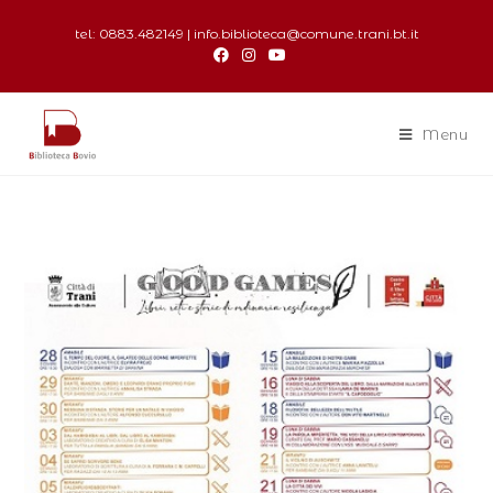
tel: 0883.482149 | info.biblioteca@comune.trani.bt.it
Menu