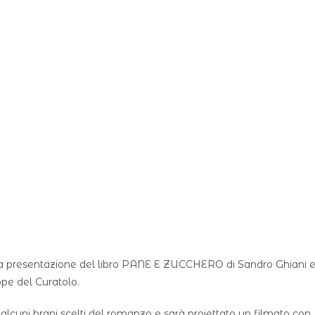
a alla presentazione del libro PANE E ZUCCHERO di Sandro Ghiani 
pe del Curatolo.
alcuni brani scelti del romanzo e sarà proiettato un filmato con