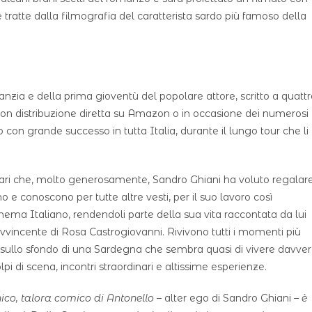
ratte dalla filmografia del caratterista sardo più famoso della
fanzia e della prima gioventù del popolare attore, scritto a quatt
con distribuzione diretta su Amazon o in occasione dei numerosi
 con grande successo in tutta Italia, durante il lungo tour che li
inari che, molto generosamente, Sandro Ghiani ha voluto regalar
ano e conoscono per tutte altre vesti, per il suo lavoro così
nema Italiano, rendendoli parte della sua vita raccontata da lui
avvincente di Rosa Castrogiovanni. Rivivono tutti i momenti più
 sullo sfondo di una Sardegna che sembra quasi di vivere davve
olpi di scena, incontri straordinari e altissime esperienze.
onico, talora comico di Antonello
– alter ego di Sandro Ghiani –
è