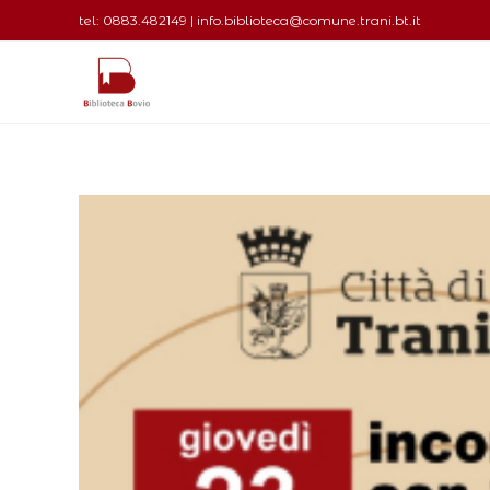
tel: 0883.482149 | info.biblioteca@comune.trani.bt.it