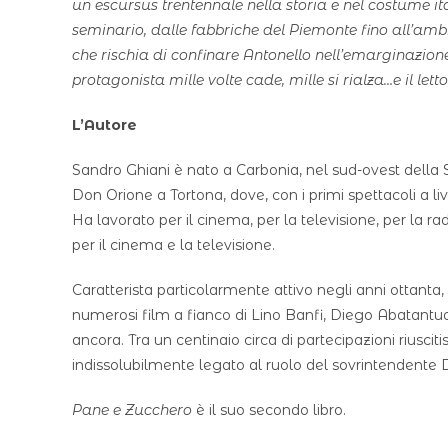
un escursus trentennale nella storia e nel costume i
seminario, dalle fabbriche del Piemonte fino all’a
che rischia di confinare Antonello nell’emarginazione, 
protagonista mille volte cade, mille si rialza…e il letto
L’Autore
Sandro Ghiani è nato a Carbonia, nel sud-ovest della Sa
Don Orione a Tortona, dove, con i primi spettacoli a li
Ha lavorato per il cinema, per la televisione, per la 
per il cinema e la televisione.
Caratterista particolarmente attivo negli anni ottanta, i
numerosi film a fianco di Lino Banfi, Diego Abatantuo
ancora. Tra un centinaio circa di partecipazioni riusc
indissolubilmente legato al ruolo del sovrintendente
Pane e Zucchero
è il suo secondo libro.