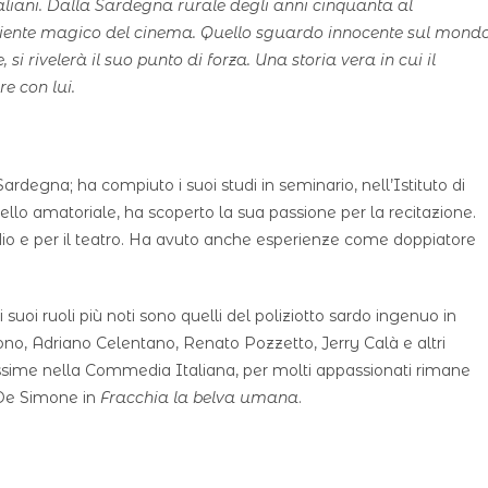
taliani. Dalla Sardegna rurale degli anni cinquanta al
mbiente magico del cinema. Quello sguardo innocente sul mondo
si rivelerà il suo punto di forza. Una storia vera in cui il
re con lui.
rdegna; ha compiuto i suoi studi in seminario, nell’Istituto di
vello amatoriale, ha scoperto la sua passione per la recitazione.
radio e per il teatro. Ha avuto anche esperienze come doppiatore
 suoi ruoli più noti sono quelli del poliziotto sardo ingenuo in
no, Adriano Celentano, Renato Pozzetto, Jerry Calà e altri
itissime nella Commedia Italiana, per molti appassionati rimane
 De Simone in
Fracchia la belva umana
.