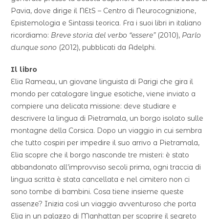
Pavia, dove dirige il NEtS – Centro di Neurocognizione,
Epistemologia e Sintassi teorica. Fra i suoi libri in italiano
ricordiamo:
Breve storia del verbo “essere”
(2010),
Parlo
dunque sono
(2012), pubblicati da Adelphi.
Il libro
Elia Rameau, un giovane linguista di Parigi che gira il
mondo per catalogare lingue esotiche, viene inviato a
compiere una delicata missione: deve studiare e
descrivere la lingua di Pietramala, un borgo isolato sulle
montagne della Corsica. Dopo un viaggio in cui sembra
che tutto cospiri per impedire il suo arrivo a Pietramala,
Elia scopre che il borgo nasconde tre misteri: è stato
abbandonato all’improvviso secoli prima, ogni traccia di
lingua scritta è stata cancellata e nel cimitero non ci
sono tombe di bambini. Cosa tiene insieme queste
assenze? Inizia così un viaggio avventuroso che porta
Elia in un palazzo di Manhattan per scoprire il segreto