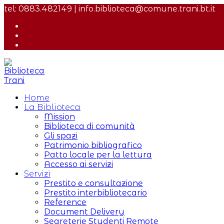
Salta
tel: 0883.482149 | info.biblioteca@comune.trani.bt.it
al
contenuto
Home
La Biblioteca
Mission
Biblioteca di comunità
Gli spazi
Patrimonio bibliografico
Patto locale per la lettura
Accesso ai servizi
Servizi
Prestito e consultazione
Prestito interbibliotecario
Reference
Document Delivery
Segreterie Studenti Remote