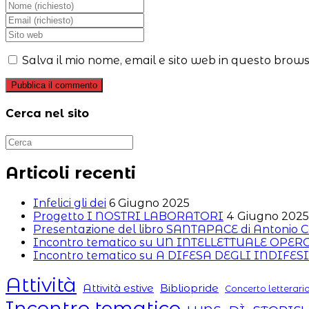
Inserisci
il
Inserisci
tuo
il
Inserisci
nome
tuo
l'URL
o
indirizzo
del
Salva il mio nome, email e sito web in questo brow
nome
email
sito
utente
per
web
per
commentare
(facoltativo)
commentare
Cerca nel sito
Articoli recenti
Infelici gli dei
6 Giugno 2025
Progetto I NOSTRI LABORATORI
4 Giugno 2025
Presentazione del libro SANTAPACE di Antonio C
Incontro tematico su UN INTELLETTUALE OPE
Incontro tematico su A DIFESA DEGLI INDIFESI
Attività
Attività estive
Bibliopride
Concerto letterari
Incontro tematico