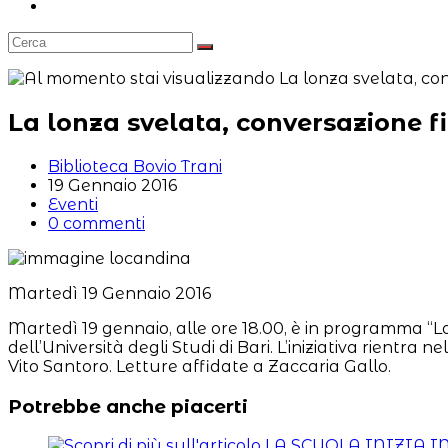
Attiva/disattiva
la
ricerca
sul
sito
web
La lonza svelata, conversazione f
Autore
Biblioteca Bovio Trani
dell'articolo:
Articolo
19 Gennaio 2016
pubblicato:
Categoria
Eventi
dell'articolo:
Commenti
0 commenti
dell'articolo:
Martedì 19 Gennaio 2016
Martedì 19 gennaio, alle ore 18.00, è in programma “La
dell’Università degli Studi di Bari. L’iniziativa rientra
Vito Santoro. Letture affidate a Zaccaria Gallo.
Potrebbe anche piacerti