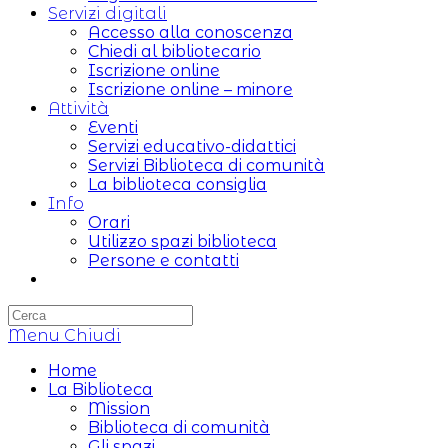
Servizi digitali
Accesso alla conoscenza
Chiedi al bibliotecario
Iscrizione online
Iscrizione online – minore
Attività
Eventi
Servizi educativo-didattici
Servizi Biblioteca di comunità
La biblioteca consiglia
Info
Orari
Utilizzo spazi biblioteca
Persone e contatti
Attiva/disattiva
la
ricerca
Menu
sul
Chiudi
sito
Home
web
La Biblioteca
Mission
Biblioteca di comunità
Gli spazi