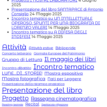
Progetto I NOSTRI LABORATORI
4 Giugno
2025
Presentazione del libro SANTAPACE di Antonio
Consiglio
24 Maggio 2025
Incontro tematico su UN INTELLETTUALE
OPEROSO. SPUNTI PER UNA BIOGRAFIA DI
LORENZO VALERI
14 Maggio 2025
Incontro tematico su A DIFESA DEGLI
INDIFESI
14 Maggio 2025
Attività
Attività estive
Bibliopride
Concerto letterario
Giornate Europee del Patrimonio
Il maggio dei libri
Gruppo di Lettura
Incontro tematico
Incontro-dibattito
LUNE...DÌ...STORIE!
Mostra espositiva
Mostra fotografica
Nati per Leggere
Presentazione della ristampa anastatica
Presentazione del libro
Progetto
Rassegna cinematografica
Recital
Reading teatrale
Spettacolo-riflessione