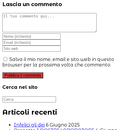
Lascia un commento
Commento
Inserisci
il
Inserisci
tuo
il
Inserisci
nome
tuo
l'URL
o
indirizzo
del
Salva il mio nome, email e sito web in questo
nome
email
sito
browser per la prossima volta che commento.
utente
per
web
per
commentare
(facoltativo)
commentare
Cerca nel sito
Articoli recenti
Infelici gli dei
6 Giugno 2025