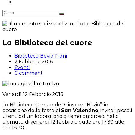
Attiva/disattiva
la
ricerca
sul
sito
web
La Biblioteca del cuore
Autore
Biblioteca Bovio Trani
dell'articolo:
Articolo
2 Febbraio 2016
pubblicato:
Categoria
Eventi
dell'articolo:
Commenti
0 commenti
dell'articolo:
Venerdì 12 Febbraio 2016
La Biblioteca Comunale “Giovanni Bovio”, in
occasione della festa di
San Valentino
, invita i piccoli
utenti ad un laboratorio a tema amoroso, nella
giornata di venerdì 12 febbraio dalle ore 17,30 alle
ore 18,30.