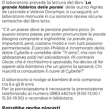
Il laboratorio prevede la lettura del libro “
La
grande fabbrica delle parole
” delle autrici Agnès
de Lestrade e Valeria Docampo, a cui seguirà un
laboratorio manuale in cui saranno riprese alcune
tematiche del libro letto.
“C’è un paese dove le persone parlano poco. In
questo strano paese, per poter pronunciare le parole
bisogna comprarle e inghiottirle. Le parole più
importanti, però, costano molto e non tutti possono
permettersele. Il piccolo Philéas è innamorato della
dolce Cybelle e vorrebbe dirle “Ti amo”, ma non ha
abbastanza soldi nel salvadanaio. Al contrario
Oscar, che è ricchissimo e spavaldo, ha deciso di far
sapere alla bambina che un giorno la sposerà. Chi
riuscirà a conquistare il cuore di Cybelle?
”
Il laboratorio si rivolge ai bambini di età compresa
tra 6 e gli 8 anni.
Per la partecipazione è necessaria la prenotazione
telefonando al numero 0883.482149 (9.00-13.00 /
15.30-19.30) o recandosi in biblioteca.
Potrebbe anche piacerti