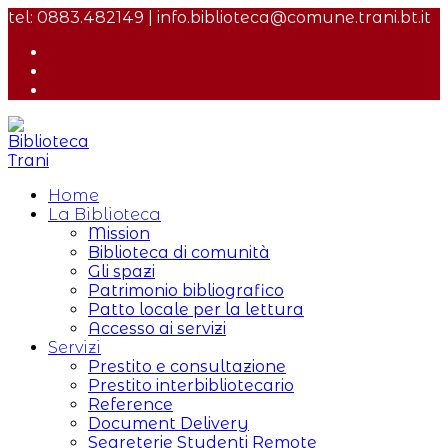
Salta
tel: 0883.482149 | info.biblioteca@comune.trani.bt.it
al
contenuto
Home
La Biblioteca
Mission
Biblioteca di comunità
Gli spazi
Patrimonio bibliografico
Patto locale per la lettura
Accesso ai servizi
Servizi
Prestito e consultazione
Prestito interbibliotecario
Reference
Document Delivery
Segreterie Studenti Remote