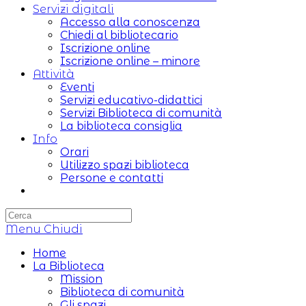
Servizi digitali
Accesso alla conoscenza
Chiedi al bibliotecario
Iscrizione online
Iscrizione online – minore
Attività
Eventi
Servizi educativo-didattici
Servizi Biblioteca di comunità
La biblioteca consiglia
Info
Orari
Utilizzo spazi biblioteca
Persone e contatti
Attiva/disattiva
la
ricerca
Menu
sul
Chiudi
sito
Home
web
La Biblioteca
Mission
Biblioteca di comunità
Gli spazi