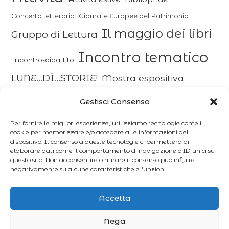
Concerto letterario
Giornate Europee del Patrimonio
Il maggio dei libri
Gruppo di Lettura
Incontro tematico
Incontro-dibattito
LUNE...DÌ...STORIE!
Mostra espositiva
Mostra fotografica
Nati per Leggere
Gestisci Consenso
Presentazione della ristampa anastatica
Per fornire le migliori esperienze, utilizziamo tecnologie come i
Presentazione del libro
cookie per memorizzare e/o accedere alle informazioni del
dispositivo. Il consenso a queste tecnologie ci permetterà di
Progetto
elaborare dati come il comportamento di navigazione o ID unici su
Rassegna cinematografica
questo sito. Non acconsentire o ritirare il consenso può influire
negativamente su alcune caratteristiche e funzioni.
Recital
Reading teatrale
Spettacolo-riflessione
Accetta
Nega