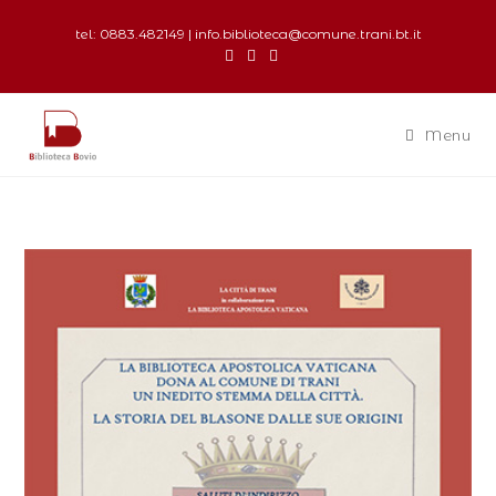
tel: 0883.482149 | info.biblioteca@comune.trani.bt.it
Menu