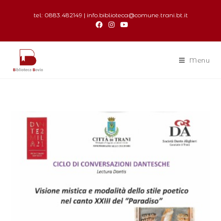
tel: 0883.482149 | info.biblioteca@comune.trani.bt.it
Menu