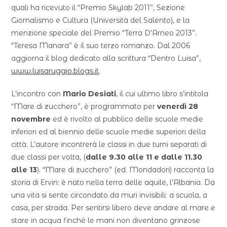
quali ha ricevuto il “Premio Skylab 2011”, Sezione
Giornalismo e Cultura (Università del Salento), e la
menzione speciale del Premio “Terra D’Arneo 2013”.
“Teresa Manara” è il suo terzo romanzo. Dal 2006
aggiorna il blog dedicato alla scrittura “Dentro Luisa”,
www.luisaruggio.blogs.it
.
L’incontro con
Mario Desiati
, il cui ultimo libro s’intitola
“Mare di zucchero”, è programmato per
venerdì 28
novembre
ed è rivolto al pubblico delle scuole medie
inferiori ed al biennio delle scuole medie superiori della
città. L’autore incontrerà le classi in due turni separati di
due classi per volta, (
dalle 9.30 alle 11 e dalle 11.30
alle 13
). “Mare di zucchero” (ed. Mondadori) racconta la
storia di Ervin: è nato nella terra delle aquile, l’Albania. Da
una vita si sente circondato da muri invisibili: a scuola, a
casa, per strada. Per sentirsi libero deve andare al mare e
stare in acqua finché le mani non diventano grinzose