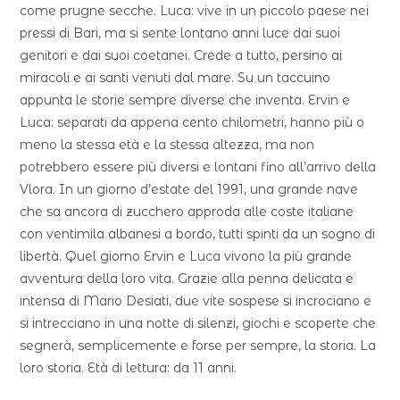
come prugne secche. Luca: vive in un piccolo paese nei
pressi di Bari, ma si sente lontano anni luce dai suoi
genitori e dai suoi coetanei. Crede a tutto, persino ai
miracoli e ai santi venuti dal mare. Su un taccuino
appunta le storie sempre diverse che inventa. Ervin e
Luca: separati da appena cento chilometri, hanno più o
meno la stessa età e la stessa altezza, ma non
potrebbero essere più diversi e lontani fino all’arrivo della
Vlora. In un giorno d’estate del 1991, una grande nave
che sa ancora di zucchero approda alle coste italiane
con ventimila albanesi a bordo, tutti spinti da un sogno di
libertà. Quel giorno Ervin e Luca vivono la più grande
avventura della loro vita. Grazie alla penna delicata e
intensa di Mario Desiati, due vite sospese si incrociano e
si intrecciano in una notte di silenzi, giochi e scoperte che
segnerà, semplicemente e forse per sempre, la storia. La
loro storia. Età di lettura: da 11 anni.