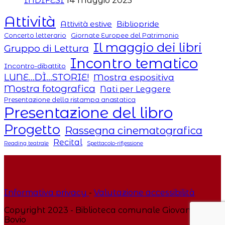
INDIFESI
14 Maggio 2025
Attività
Attività estive
Bibliopride
Concerto letterario
Giornate Europee del Patrimonio
Il maggio dei libri
Gruppo di Lettura
Incontro tematico
Incontro-dibattito
LUNE...DÌ...STORIE!
Mostra espositiva
Mostra fotografica
Nati per Leggere
Presentazione della ristampa anastatica
Presentazione del libro
Progetto
Rassegna cinematografica
Recital
Reading teatrale
Spettacolo-riflessione
Informativa privacy
-
Valutazione accessibilità
Copyright 2023 - Biblioteca comunale Giovanni
Bovio