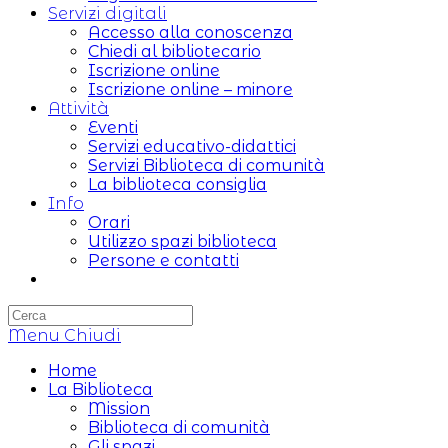
Servizi digitali
Accesso alla conoscenza
Chiedi al bibliotecario
Iscrizione online
Iscrizione online – minore
Attività
Eventi
Servizi educativo-didattici
Servizi Biblioteca di comunità
La biblioteca consiglia
Info
Orari
Utilizzo spazi biblioteca
Persone e contatti
Attiva/disattiva
la
ricerca
Menu
sul
Chiudi
sito
Home
web
La Biblioteca
Mission
Biblioteca di comunità
Gli spazi