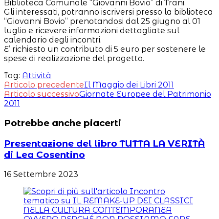
Biblioteca Comunale “Giovanni Bovio” di Trani.
Gli interessati, potranno iscriversi presso la biblioteca
“Giovanni Bovio” prenotandosi dal 25 giugno al 01
luglio e ricevere informazioni dettagliate sul
calendario degli incontri.
E’ richiesto un contributo di 5 euro per sostenere le
spese di realizzazione del progetto.
Tag:
Attività
Leggi
Articolo precedente
Il Maggio dei Libri 2011
Articolo successivo
Giornate Europee del Patrimonio
altri
2011
articoli
Potrebbe anche piacerti
Presentazione del libro TUTTA LA VERITÀ
di Lea Cosentino
16 Settembre 2023