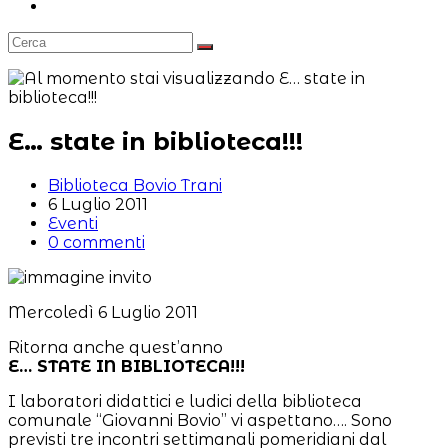
Attiva/disattiva
la
ricerca
sul
sito
web
E… state in biblioteca!!!
Autore
Biblioteca Bovio Trani
dell'articolo:
Articolo
6 Luglio 2011
pubblicato:
Categoria
Eventi
dell'articolo:
Commenti
0 commenti
dell'articolo:
Mercoledì 6 Luglio 2011
Ritorna anche quest’anno
E… STATE IN BIBLIOTECA!!!
I laboratori didattici e ludici della biblioteca
comunale “Giovanni Bovio” vi aspettano…. Sono
previsti tre incontri settimanali pomeridiani dal