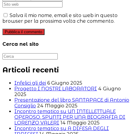
tuo
il
Inserisci
nome
tuo
l'URL
o
indirizzo
del
Salva il mio nome, email e sito web in questo
nome
email
sito
browser per la prossima volta che commento.
utente
per
web
per
commentare
(facoltativo)
commentare
Cerca nel sito
Articoli recenti
Infelici gli dei
6 Giugno 2025
Progetto I NOSTRI LABORATORI
4 Giugno
2025
Presentazione del libro SANTAPACE di Antonio
Consiglio
24 Maggio 2025
Incontro tematico su UN INTELLETTUALE
OPEROSO. SPUNTI PER UNA BIOGRAFIA DI
LORENZO VALERI
14 Maggio 2025
Incontro tematico su A DIFESA DEGLI