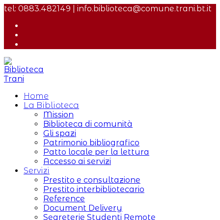
Salta
tel: 0883.482149 | info.biblioteca@comune.trani.bt.it
al
contenuto
Home
La Biblioteca
Mission
Biblioteca di comunità
Gli spazi
Patrimonio bibliografico
Patto locale per la lettura
Accesso ai servizi
Servizi
Prestito e consultazione
Prestito interbibliotecario
Reference
Document Delivery
Segreterie Studenti Remote